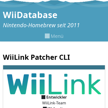
Zum Inhalt springen
WiiDatabase
Nintendo-Homebrew seit 2011
Menü
WiiLink Patcher CLI
Entwickler
WiiLink-Team