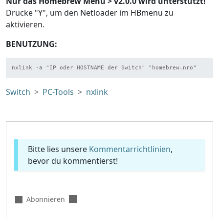
Nur das Homebrew Menu > v2.0.0 wird unterstützt!
Drücke "Y", um den Netloader im HBmenu zu
aktivieren.
BENUTZUNG:
nxlink -a "IP oder HOSTNAME der Switch" "homebrew.nro"
Switch
PC-Tools
nxlink
Bitte lies unsere
Kommentarrichtlinien
,
bevor du kommentierst!
Abonnieren