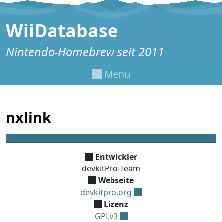
Zum Inhalt springen
WiiDatabase
Nintendo-Homebrew seit 2011
Menü
nxlink
Entwickler
devkitPro-Team
Webseite
devkitpro.org
Lizenz
GPLv3