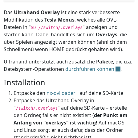
Das
Ultrahand Overlay
ist eine stark verbesserte
Modifikation des
Tesla Menus
, welches alle OVL-
Dateien in "
" anzeigen und
SD://switch/.overlays
starten kann. Dabei handelt es sich um
Overlays
, die
über Spielen angezeigt werden können (ähnlich dem
Schnellmenü wenn HOME gedrückt gehalten wird).
Ultrahand unterstützt auch zusätzliche
Pakete
, die u.a.
Dateisystem-Operationen
durchführen können
.
Installation
Entpacke den
nx-ovlloader+
auf deine SD-Karte
Entpacke das Ultrahand Overlay in
"
" auf deine SD-Karte – erstelle
/switch/.overlays
den Ordner, falls er nicht existiert (
der Punkt am
Anfang von "overlays" ist wichtig!
Auf macOS
und Linux sorgt er auch dafür, dass der Ordner
standardmäßig nicht sichtbar ist)