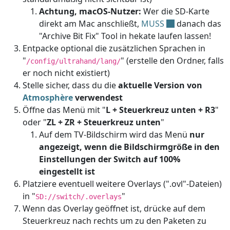
Achtung, macOS-Nutzer:
Wer die SD-Karte
direkt am Mac anschließt,
MUSS
danach das
"Archive Bit Fix" Tool in hekate laufen lassen!
Entpacke optional die zusätzlichen Sprachen in
"
" (erstelle den Ordner, falls
/config/ultrahand/lang/
er noch nicht existiert)
Stelle sicher, dass du die
aktuelle Version von
Atmosphère
verwendest
Öffne das Menü mit "
L + Steuerkreuz unten + R3
"
oder "
ZL + ZR + Steuerkreuz unten
"
Auf dem TV-Bildschirm wird das Menü
nur
angezeigt, wenn die Bildschirmgröße in den
Einstellungen der Switch auf 100%
eingestellt ist
Platziere eventuell weitere Overlays (".ovl"-Dateien)
in "
"
SD://switch/.overlays
Wenn das Overlay geöffnet ist, drücke auf dem
Steuerkreuz nach rechts um zu den Paketen zu