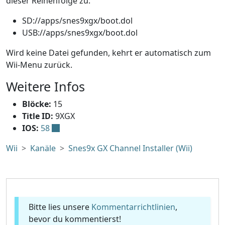
dieser Reihenfolge zu:
SD://apps/snes9xgx/boot.dol
USB://apps/snes9xgx/boot.dol
Wird keine Datei gefunden, kehrt er automatisch zum
Wii-Menu zurück.
Weitere Infos
Blöcke:
15
Title ID:
9XGX
IOS:
58
Wii
Kanäle
Snes9x GX Channel Installer (Wii)
Bitte lies unsere
Kommentarrichtlinien
,
bevor du kommentierst!