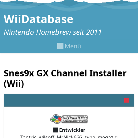
Zum Inhalt springen
WiiDatabase
Nintendo-Homebrew seit 2011
Menü
Snes9x GX Channel Installer
(Wii)
Entwickler
Tantric, wilsoff, MrNick666, svpe, megazig