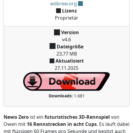
wiibrew.org
Lizenz
Proprietär
Version
v4.6
Dateigröße
23,77 MB
Aktualisiert
27.11.2025
Downloads:
1.681
Newo Zero
ist ein
futuristisches 3D-Rennspiel
von
Owen mit
16 Rennstrecken in acht Cups
. Es läuft dabei
mit flüssigen 60 Frames pro Sekunde und besitzt auch