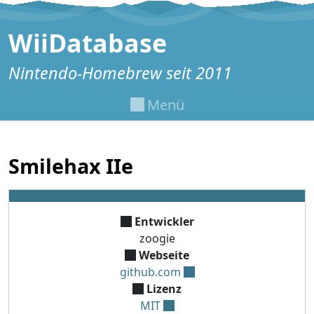
Zum Inhalt springen
WiiDatabase
Nintendo-Homebrew seit 2011
Menü
Smilehax IIe
Entwickler
zoogie
Webseite
github.com
Lizenz
MIT