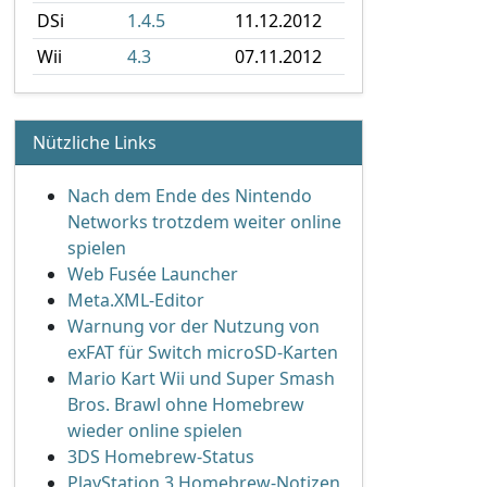
DSi
1.4.5
11.12.2012
Wii
4.3
07.11.2012
Nützliche Links
Nach dem Ende des Nintendo
Networks trotzdem weiter online
spielen
Web Fusée Launcher
Meta.XML-Editor
Warnung vor der Nutzung von
exFAT für Switch microSD-Karten
Mario Kart Wii und Super Smash
Bros. Brawl ohne Homebrew
wieder online spielen
3DS Homebrew-Status
PlayStation 3 Homebrew-Notizen