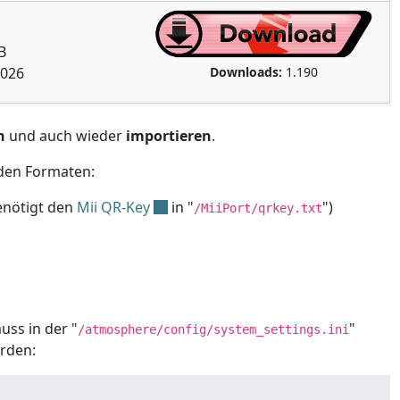
B
Downloads:
1.190
2026
n
und auch wieder
importieren
.
nden Formaten:
enötigt den
Mii QR-Key
in "
")
/MiiPort/qrkey.txt
uss in der "
"
/atmosphere/config/system_settings.ini
erden: