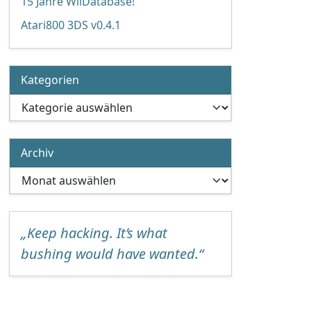
15 Jahre WiiDatabase!
Atari800 3DS v0.4.1
Kategorien
Kategorien
Archiv
Archiv
„Keep hacking. It’s what
bushing would have wanted.“