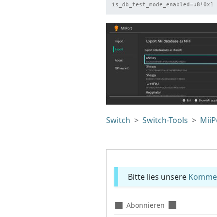
is_db_test_mode_enabled=u8!0x1
Switch
Switch-Tools
MiiP
Bitte lies unsere
Komment
Abonnieren