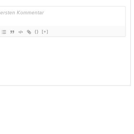
{}
[+]