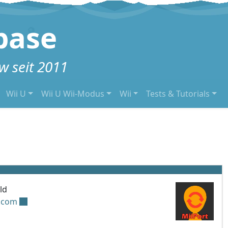
base
 seit 2011
Wii U
Wii U Wii-Modus
Wii
Tests & Tutorials
ld
.com