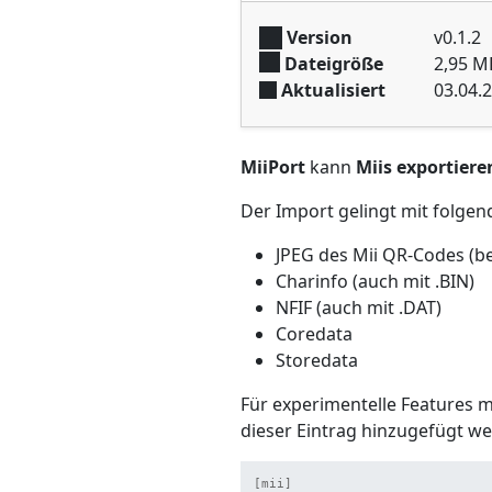
Version
v0.1.2
Dateigröße
2,95 M
Aktualisiert
03.04.
MiiPort
kann
Miis exportiere
Der Import gelingt mit folge
JPEG des Mii QR-Codes (b
Charinfo (auch mit .BIN)
NFIF (auch mit .DAT)
Coredata
Storedata
Für experimentelle Features m
dieser Eintrag hinzugefügt w
[mii]
