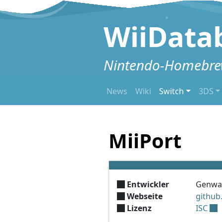
Zum Inhalt springen
WiiData
Nintendo-Homebrew
News
Wiki
Switch
3DS
MiiPort
Entwickler
Genwa
Webseite
github
Lizenz
ISC