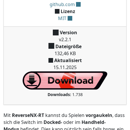
github.com
Lizenz
MIT
Version
v2.2.1
Dateigröße
132,46 KB
Aktualisiert
15.11.2025
Downloads:
1.738
Mit
ReverseNX-RT
kannst du Spielen
vorgaukeln
, dass
sich die Switch im
Docked-
oder im
Handheld-
Modus
befindet. Dies kann nützlich sein falls bspw. ein