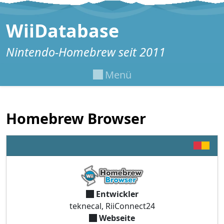
Zum Inhalt springen
WiiDatabase
Nintendo-Homebrew seit 2011
Menü
Homebrew Browser
Entwickler
teknecal, RiiConnect24
Webseite