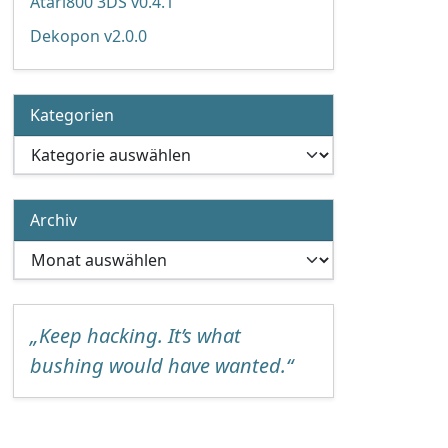
Atari800 3DS v0.4.1
Dekopon v2.0.0
Kategorien
Kategorien
Archiv
Archiv
„Keep hacking. It’s what
bushing would have wanted.“