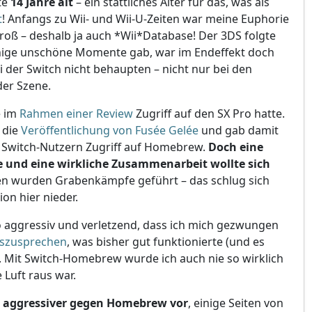
te
14 Jahre alt
– ein stattliches Alter für das, was als
t
! Anfangs zu Wii- und Wii-U-Zeiten war meine Euphorie
ß – deshalb ja auch *Wii*Database! Der 3DS folgte
inige unschöne Momente gab, war im Endeffekt doch
i der Switch nicht behaupten – nicht nur bei den
der Szene.
e im
Rahmen einer Review
Zugriff auf den SX Pro hatte.
 die
Veröffentlichung von Fusée Gelée
und gab damit
 Switch-Nutzern Zugriff auf Homebrew.
Doch eine
 und eine wirkliche Zusammenarbeit wollte sich
en wurden Grabenkämpfe geführt – das schlug sich
on hier nieder.
aggressiv und verletzend, dass ich mich gezwungen
uszusprechen
, was bisher gut funktionierte (und es
!). Mit Switch-Homebrew wurde ich auch nie so wirklich
Luft raus war.
 aggressiver gegen Homebrew vor
, einige Seiten von