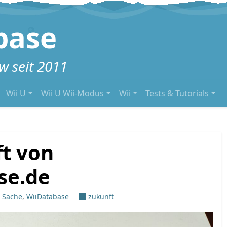
base
 seit 2011
Wii U
Wii U Wii-Modus
Wii
Tests & Tutorials
t von
se.de
r Sache
,
WiiDatabase
zukunft