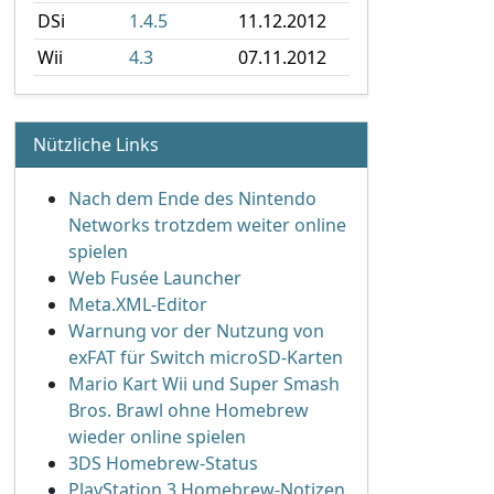
DSi
1.4.5
11.12.2012
Wii
4.3
07.11.2012
Nützliche Links
Nach dem Ende des Nintendo
Networks trotzdem weiter online
spielen
Web Fusée Launcher
Meta.XML-Editor
Warnung vor der Nutzung von
exFAT für Switch microSD-Karten
Mario Kart Wii und Super Smash
Bros. Brawl ohne Homebrew
wieder online spielen
3DS Homebrew-Status
PlayStation 3 Homebrew-Notizen