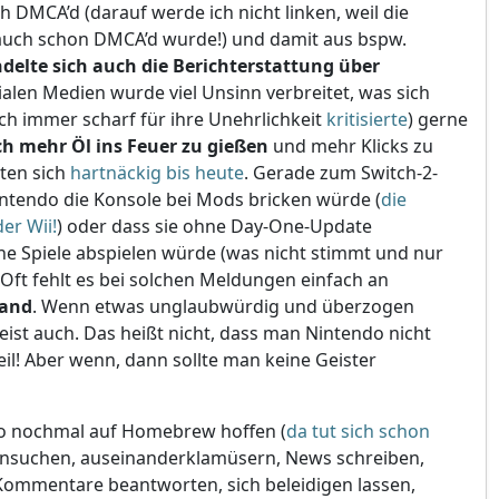
DMCA’d (darauf werde ich nicht linken, weil die
auch schon DMCA’d wurde!) und damit aus bspw.
delte sich auch die Berichterstattung über
zialen Medien wurde viel Unsinn verbreitet, was sich
ich immer scharf für ihre Unehrlichkeit
kritisierte
) gerne
h mehr Öl ins Feuer zu gießen
und mehr Klicks zu
lten sich
hartnäckig bis heute
. Gerade zum Switch-2-
intendo die Konsole bei Mods bricken würde (
die
er Wii!
) oder dass sie ohne Day-One-Update
e Spiele abspielen würde (was nicht stimmt und nur
). Oft fehlt es bei solchen Meldungen einfach an
tand
. Wenn etwas unglaubwürdig und überzogen
meist auch. Das heißt nicht, dass man Nintendo nicht
teil! Aber wenn, dann sollte man keine Geister
so nochmal auf Homebrew hoffen (
da tut sich schon
suchen, aus­ei­n­an­der­kla­mü­sern, News schreiben,
Kommentare beantworten, sich beleidigen lassen,