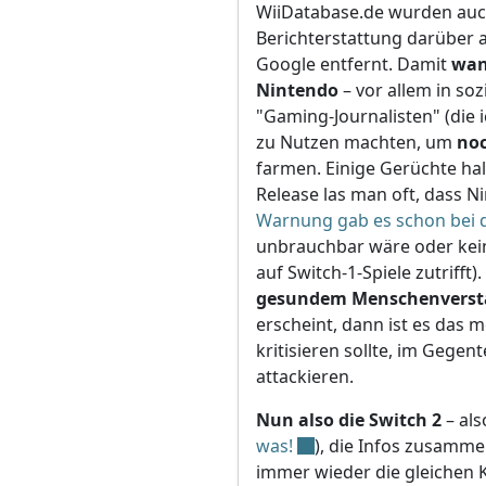
WiiDatabase.de wurden auch 
Berichterstattung darüber 
Google entfernt. Damit
wan
Nintendo
– vor allem in so
"Gaming-Journalisten" (die 
zu Nutzen machten, um
noc
farmen. Einige Gerüchte ha
Release las man oft, dass N
Warnung gab es schon bei d
unbrauchbar wäre oder kein
auf Switch-1-Spiele zutrifft
gesundem Menschenvers
erscheint, dann ist es das 
kritisieren sollte, im Gegen
attackieren.
Nun also die Switch 2
– al
was!
), die Infos zusammen
immer wieder die gleichen 