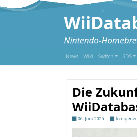
Zum Inhalt springen
WiiData
Nintendo-Homebrew
News
Wiki
Switch
3DS
Die Zukunf
WiiDataba
06. Juni 2025
In eigene