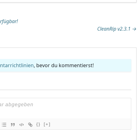
tion
rfügbar!
CleanRip v2.3.1
→
arrichtlinien
, bevor du kommentierst!
{}
[+]