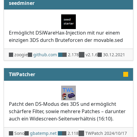
seedminer
Ermöglicht DSiWareHax-Injection mit nur einem
einzigen 3DS durch Bruteforcen der movable.sed
zoogie
github.com
2.178
v2.1.6
30.12.2021
TWPatcher
Patcht den DS-Modus des 3DS und ermöglicht
schärfere Filter, sowie mehrere Patches – darunter
auch ein Widescreen-Seitenverhältnis (16:10).
Sono
gbatemp.net
2.118
TWPatch 2024/10/17