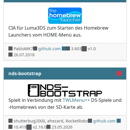
CIA für Luma3DS zum Starten des Homebrew
Launchers vom HOME-Menü aus.
PabloMK7
github.com
3.603
v1.0
26.07.2018
nds-bootstrap
Spielt in Verbindung mit
TWLMenu++
DS-Spiele und
-Homebrews von der SD-Karte ab.
shutterbug2000, ahezard, RocketRobz
github.com
10.419
v2.16.0
23.05.2026