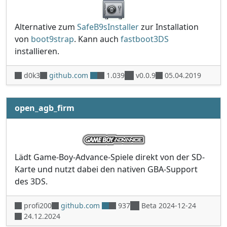
Alternative zum
SafeB9sInstaller
zur Installation
von
boot9strap
. Kann auch
fastboot3DS
installieren.
d0k3
github.com
1.039
v0.0.9
05.04.2019
open_agb_firm
Lädt Game-Boy-Advance-Spiele direkt von der SD-
Karte und nutzt dabei den nativen GBA-Support
des 3DS.
profi200
github.com
937
Beta 2024-12-24
24.12.2024