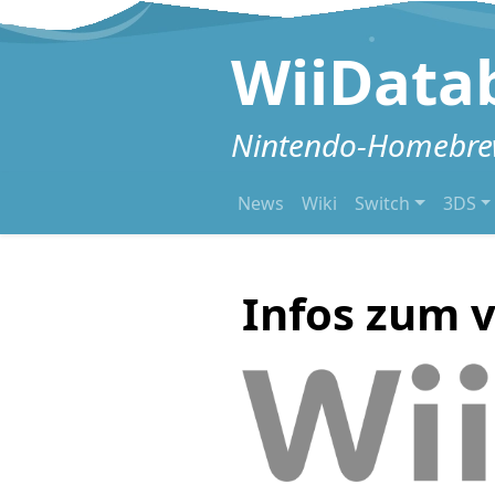
Zum Inhalt springen
WiiData
Nintendo-Homebrew
News
Wiki
Switch
3DS
Infos zum v