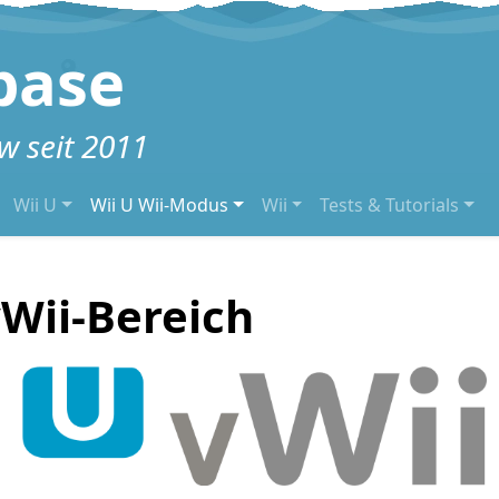
base
 seit 2011
Wii U
Wii U Wii-Modus
Wii
Tests & Tutorials
Wii-Bereich