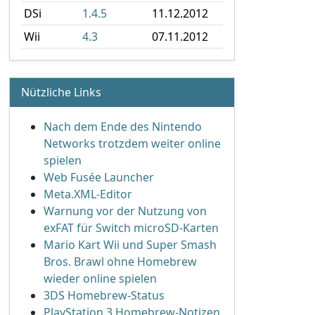
DSi
1.4.5
11.12.2012
Wii
4.3
07.11.2012
Nützliche Links
Nach dem Ende des Nintendo
Networks trotzdem weiter online
spielen
Web Fusée Launcher
Meta.XML-Editor
Warnung vor der Nutzung von
exFAT für Switch microSD-Karten
Mario Kart Wii und Super Smash
Bros. Brawl ohne Homebrew
wieder online spielen
3DS Homebrew-Status
PlayStation 3 Homebrew-Notizen