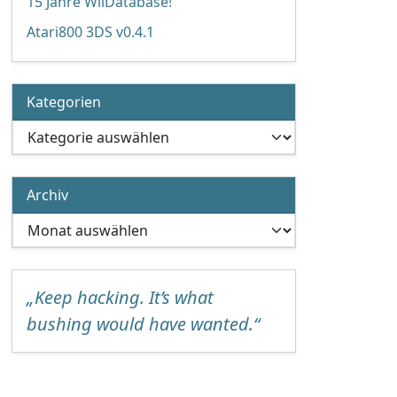
15 Jahre WiiDatabase!
Atari800 3DS v0.4.1
Kategorien
Kategorien
Archiv
Archiv
„Keep hacking. It’s what
bushing would have wanted.“