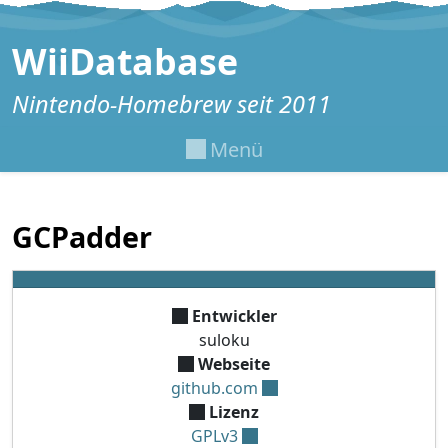
Zum Inhalt springen
WiiDatabase
Nintendo-Homebrew seit 2011
Menü
GCPadder
Entwickler
suloku
Webseite
github.com
Lizenz
GPLv3