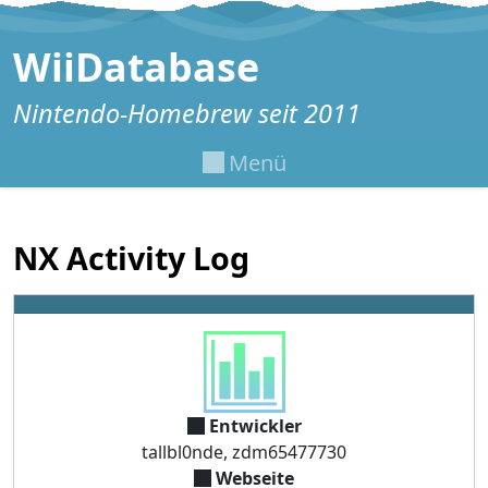
Zum Inhalt springen
WiiDatabase
Nintendo-Homebrew seit 2011
Menü
NX Activity Log
Entwickler
tallbl0nde, zdm65477730
Webseite