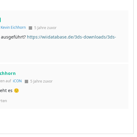
f
Kevin Eichhorn
5 Jahre zuvor
 ausgeführt?
https://wiidatabase.de/3ds-downloads/3ds-
ichhorn
ten auf
iCON
5 Jahre zuvor
geht es 🙂
rten