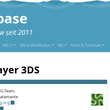
base
 seit 2011
Wii U
Wii U Wii-Modus
Wii
Tests & Tutorials
ayer 3DS
PG-Team,
gatamante
g.org