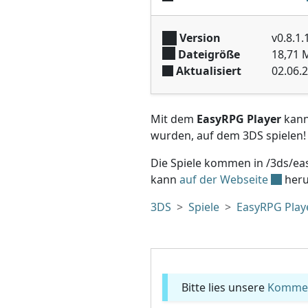
Version
v0.8.1.
Dateigröße
18,71 
Aktualisiert
02.06.
Mit dem
EasyRPG Player
kanns
wurden, auf dem 3DS spielen!
Die Spiele kommen in /3ds/eas
kann
auf der Webseite
heru
3DS
Spiele
EasyRPG Play
Bitte lies unsere
Komment