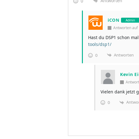
Antworten
0
iCON
Admin
Antworten au
Hast du DSP1 schon mal
tools/dsp1/
Antworten
0
Kevin E
Antwor
Vielen dank jetzt 
Antwo
0