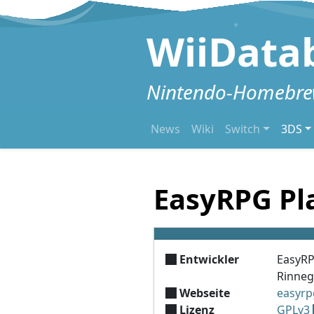
Zum Inhalt springen
WiiData
Nintendo-Homebrew
News
Wiki
Switch
3DS
EasyRPG Pl
Entwickler
EasyR
Rinne
Webseite
easyrp
Lizenz
GPLv3