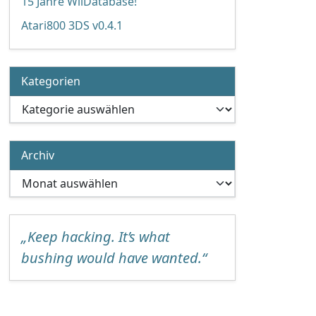
15 Jahre WiiDatabase!
Atari800 3DS v0.4.1
Kategorien
Kategorien
Archiv
Archiv
„Keep hacking. It’s what
bushing would have wanted.“