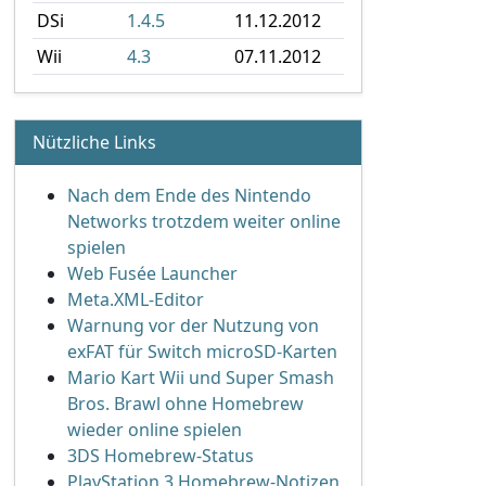
DSi
1.4.5
11.12.2012
Wii
4.3
07.11.2012
Nützliche Links
Nach dem Ende des Nintendo
Networks trotzdem weiter online
spielen
Web Fusée Launcher
Meta.XML-Editor
Warnung vor der Nutzung von
exFAT für Switch microSD-Karten
Mario Kart Wii und Super Smash
Bros. Brawl ohne Homebrew
wieder online spielen
3DS Homebrew-Status
PlayStation 3 Homebrew-Notizen