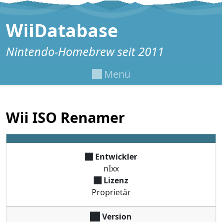
Zum Inhalt springen
WiiDatabase
Nintendo-Homebrew seit 2011
Menü
Wii ISO Renamer
Entwickler
nIxx
Lizenz
Proprietär
Version