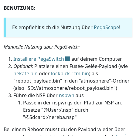
BENUTZUNG:
Es empfiehlt sich die Nutzung über
PegaScape
!
Manuelle Nutzung über PegaSwitch:
Installiere PegaSwitch
auf deinem Computer
Optional:
Platziere einen Fusée-Gelée-Payload (wie
hekate.bin
oder
lockpick-rcm.bin
) als
"reboot_payload.bin" in den "atmosphere"-Ordner
(also "SD://atmosphere/reboot_payload.bin")
Führe die NSP über
nspwn
aus
Passe in der nspwn.js den Pfad zur NSP an:
Ersetze "@User:/.nsp" durch
"@Sdcard:/nereba.nsp"
Bei einem Reboot musst du den Payload wieder über