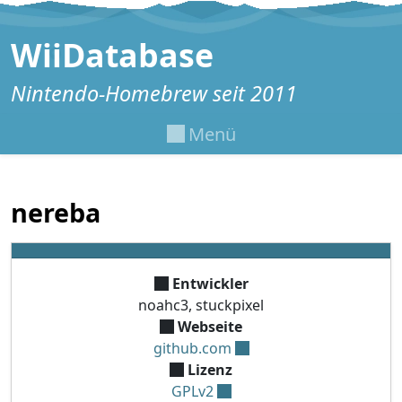
Zum Inhalt springen
WiiDatabase
Nintendo-Homebrew seit 2011
Menü
nereba
Entwickler
noahc3, stuckpixel
Webseite
github.com
Lizenz
GPLv2