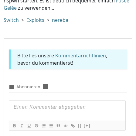
nspwn starten. Es ist deutlich bequemer, einfach
Fusée
Gelée
zu verwenden…
Switch
Exploits
nereba
Bitte lies unsere
Kommentarrichtlinien
,
bevor du kommentierst!
Abonnieren
{}
[+]