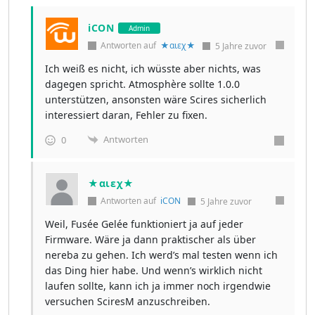
iCON
Admin
Antworten auf
★αιεχ★
5 Jahre zuvor
Ich weiß es nicht, ich wüsste aber nichts, was
dagegen spricht. Atmosphère sollte 1.0.0
unterstützen, ansonsten wäre Scires sicherlich
interessiert daran, Fehler zu fixen.
Antworten
0
★αιεχ★
Antworten auf
iCON
5 Jahre zuvor
Weil, Fusée Gelée funktioniert ja auf jeder
Firmware. Wäre ja dann praktischer als über
nereba zu gehen. Ich werd’s mal testen wenn ich
das Ding hier habe. Und wenn’s wirklich nicht
laufen sollte, kann ich ja immer noch irgendwie
versuchen SciresM anzuschreiben.