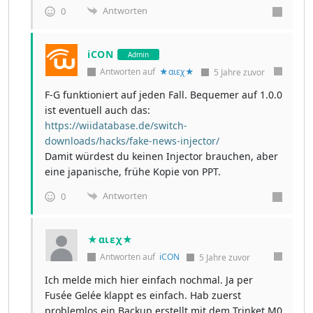
Antworten
0
iCON
Admin
Antworten auf
★αιεχ★
5 Jahre zuvor
F-G funktioniert auf jeden Fall. Bequemer auf 1.0.0
ist eventuell auch das:
https://wiidatabase.de/switch-
downloads/hacks/fake-news-injector/
Damit würdest du keinen Injector brauchen, aber
eine japanische, frühe Kopie von PPT.
Antworten
0
★αιεχ★
Antworten auf
iCON
5 Jahre zuvor
Ich melde mich hier einfach nochmal. Ja per
Fusée Gelée klappt es einfach. Hab zuerst
problemlos ein Backup erstellt mit dem Trinket M0