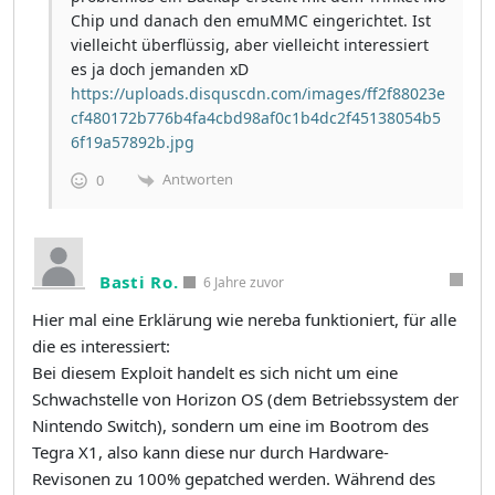
Chip und danach den emuMMC eingerichtet. Ist
vielleicht überflüssig, aber vielleicht interessiert
es ja doch jemanden xD
https://uploads.disquscdn.com/images/ff2f88023e
cf480172b776b4fa4cbd98af0c1b4dc2f45138054b5
6f19a57892b.jpg
Antworten
0
Basti Ro.
6 Jahre zuvor
Hier mal eine Erklärung wie nereba funktioniert, für alle
die es interessiert:
Bei diesem Exploit handelt es sich nicht um eine
Schwachstelle von Horizon OS (dem Betriebssystem der
Nintendo Switch), sondern um eine im Bootrom des
Tegra X1, also kann diese nur durch Hardware-
Revisonen zu 100% gepatched werden. Während des