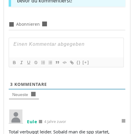
bevor du kommentierst!
Abonnieren
{}
[+]
3
KOMMENTARE
Neueste
Eule
4 Jahre zuvor
Total verbuggt leider. Sobald man die spp startet,