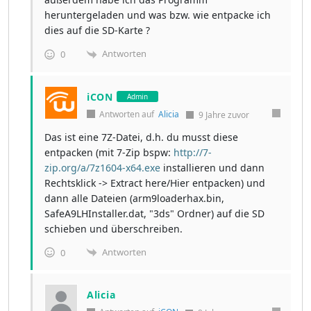
heruntergeladen und was bzw. wie entpacke ich
dies auf die SD-Karte ?
Antworten
0
iCON
Admin
Antworten auf
Alicia
9 Jahre zuvor
Das ist eine 7Z-Datei, d.h. du musst diese
entpacken (mit 7-Zip bspw:
http://7-
zip.org/a/7z1604-x64.exe
installieren und dann
Rechtsklick -> Extract here/Hier entpacken) und
dann alle Dateien (arm9loaderhax.bin,
SafeA9LHInstaller.dat, "3ds" Ordner) auf die SD
schieben und überschreiben.
Antworten
0
Alicia