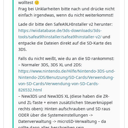
wolltest 🙂
Frag bei Unklarheiten bitte nach und drücke nicht
einfach irgendwas, wenn du nicht weiterkommst!
Lade dir bitte den SafeA9LHInstaller v2 herunter:
https://wiidatabase.de/3ds-downloads/3ds-
tools/safea9lhinstaller/safea9lhinstaller-v2/
und
entpacke die Dateien direkt auf die SD-Karte des
3DS.
Falls du nicht weißt, wie du an die SD rankommst:
– Normaler 3DS, 3DS XL und 2DS:
https://www.nintendo.de/Hilfe/Nintendo-3DS-und-
Nintendo-2DS/Benutzung/SD-Cards/Verwendung-
von-SD-Cards/Verwendung-von-SD-Cards-
826532.html
– New3DS und New3DS XL (diese haben die ZR-
und ZL-Taste + einen zusätzlichen Steuerknüppel
rechts oben): Hinten aufschrauben und SD raus
ODER über die Systemeinstellungen ->
Datenverwaltung -> microSD-Verwaltung – da
sollte dann alles beschreiben sein