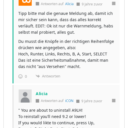
Antworten auf
Alicia
9 Jahre zuvor
Tipp bitte mal die genaue Meldung ab, damit ich
mir sicher sein kann, dass das alles korrekt
verläuft. EDIT: Ok ist nur die Warnmeldung, habs
selbst mal probiert, alles gut.
Du musst die Knöpfe in der richtigen Reihenfolge
drücken wie angegeben, also:
Hoch, Runter, Links, Rechts, B, A, Start, SELECT
Das ist eine Sicherheitsmaßnahme, damit man
das nicht "aus Versehen" macht.
Antworten
0
Alicia
Antworten auf
iCON
9 Jahre zuvor
" You are about to uninstall A9LH!
To reinstall you’ll need 9.2 or lower!
If you would likte to continue, press Up,