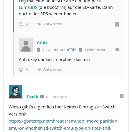
Leg mal eine neue SD-Karte ein und pack
Luma3DS
(die boot.firm) auf die SD-Karte. Dann
dürfte der 3DS wieder booten.
Antworten
0
Andi
Antworten auf
iCON
3 Jahre zuvor
Ahh okay danke ich probier das mal
Antworten
0
Tarik
4 Jahre zuvor
Wieso gibt’s eigentlich hier keinen Eintrag zur Switch-
Version?
https://gbatemp.net/threads/emutool-move-partition-
emu-on-another-sd-switch-emu-type-on-sxos-and-