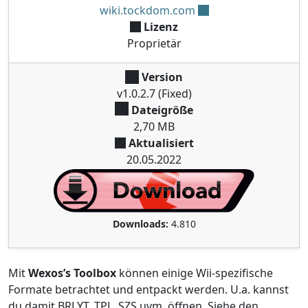
wiki.tockdom.com
Lizenz
Proprietär
Version
v1.0.2.7 (Fixed)
Dateigröße
2,70 MB
Aktualisiert
20.05.2022
Downloads:
4.810
Mit
Wexos’s Toolbox
können einige Wii-spezifische
Formate betrachtet und entpackt werden. U.a. kannst
du damit BRLYT, TPL, SZS uvm. öffnen. Siehe den