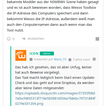
bekannte Modder aus der NSMBWii Szene haben gesagt
und es ist auch bewiesen worden, dass Wexos Toolbox
die IP-Adresse des Computers speichert und dann
bekommt Weoxs die IP-Adresse, außerdem weiß man
auch den Conputernamen dann auch wenn man das
Tool nutzt.
Antworten
0
iCON
Admin
Antworten auf
Mario_TV
5 Jahre zuvor
Das hab ich gesehen, das ist aber Unfug, keiner
hat auch Beweise vorgelegt.
Das Tool macht lediglich beim Start einen Update-
Check und das geht auf eine Dropbox, da werden
aber keine Daten mitgesendet:
https://uploads.disquscdn.com/images/37355f08d
7afecf4835313f718e5839816056a768ebc79731884f
0274e331204.png