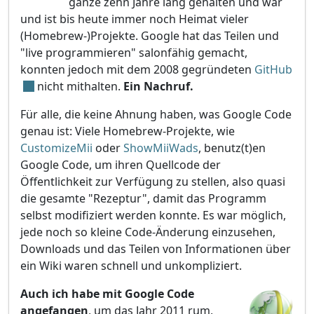
ganze zehn Jahre lang gehalten und war
und ist bis heute immer noch Heimat vieler
(Homebrew-)Projekte. Google hat das Teilen und
"live programmieren" salonfähig gemacht,
konnten jedoch mit dem 2008 gegründeten
GitHub
nicht mithalten.
Ein Nachruf.
Für alle, die keine Ahnung haben, was Google Code
genau ist: Viele Homebrew-Projekte, wie
CustomizeMii
oder
ShowMiiWads
, benutz(t)en
Google Code, um ihren Quellcode der
Öffentlichkeit zur Verfügung zu stellen, also quasi
die gesamte "Rezeptur", damit das Programm
selbst modifiziert werden konnte. Es war möglich,
jede noch so kleine Code-Änderung einzusehen,
Downloads und das Teilen von Informationen über
ein Wiki waren schnell und unkompliziert.
Auch ich habe mit Google Code
angefangen
, um das Jahr 2011 rum,