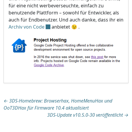
für eine nicht werbeverseuchte, einfach zu
benutzende Plattform – sowohl für Entwickler, als
auch für Endbenutzer. Und auch danke, dass ihr ein
Archiv von Code
anbietet 😉 .
Beitragsnavigation
←
3DS-Homebrew: Browserhax, HomeMenuHax und
OoT3DHax für Firmware 10.4 aktualisiert
3DS-Update v10.5.0-30 veröffentlicht
→