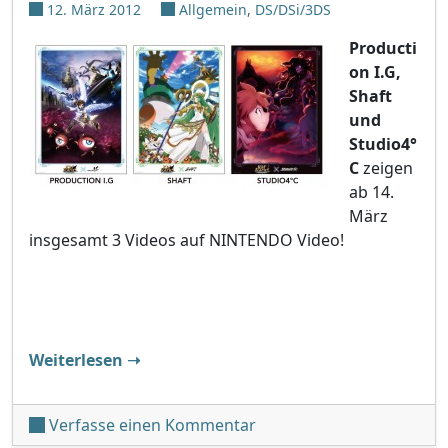
12. März 2012
Allgemein
,
DS/DSi/3DS
Producti
on I.G,
Shaft
und
Studio4°
C
zeigen
ab 14.
März
insgesamt 3 Videos auf NINTENDO Video!
"3 Kid Icarus Videos auf NINTENDO Vide
Weiterlesen
➝
unter '3 Kid Icarus Vide
Verfasse einen Kommentar