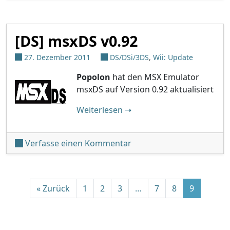
[DS] msxDS v0.92
27. Dezember 2011
DS/DSi/3DS
,
Wii: Update
Popolon
hat den MSX Emulator
msxDS auf Version 0.92 aktualisiert
"[DS] msxDS v0.92"
Weiterlesen
➝
unter '[DS] msxDS v0.92'
Verfasse einen Kommentar
Beitrags-Navigation
« Zurück
1
2
3
…
7
8
9