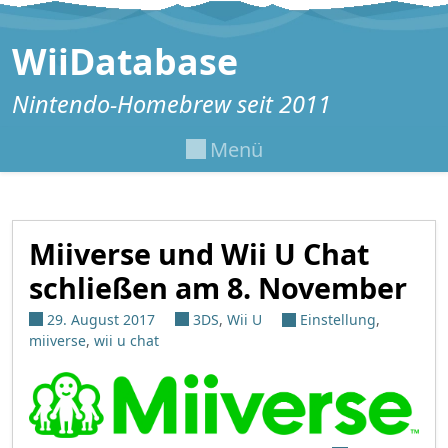
Zum Inhalt springen
WiiDatabase
Nintendo-Homebrew seit 2011
Menü
Miiverse und Wii U Chat
schließen am 8. November
29. August 2017
3DS
,
Wii U
Einstellung
,
miiverse
,
wii u chat