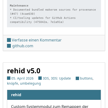
Maintenance
* Documented bundled makerom sources for provenance 
(#47) (4cae630)

* CI/tooling updates for GitHub Actions 
compatibility (475042a, 7e1a91a)
unter 'Snes9x 3DS v1.60.1
Verfasse einen Kommentar
github.com
rehid v5.0
05. April 2026
3DS
,
3DS: Update
buttons
,
knöpfe
,
umbelegung
rehid
Custom-Systemmodul zum Remappen der