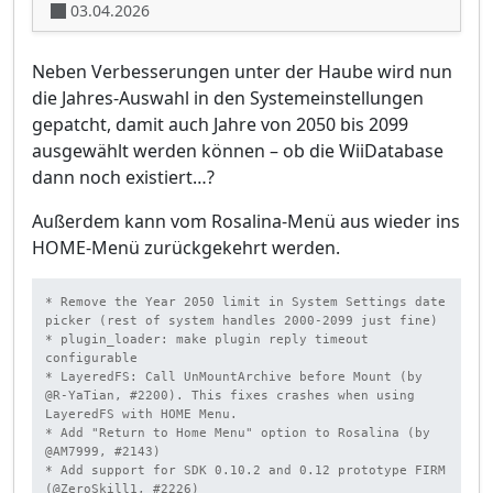
03.04.2026
Neben Verbesserungen unter der Haube wird nun
die Jahres-Auswahl in den Systemeinstellungen
gepatcht, damit auch Jahre von 2050 bis 2099
ausgewählt werden können – ob die WiiDatabase
dann noch existiert…?
Außerdem kann vom Rosalina-Menü aus wieder ins
HOME-Menü zurückgekehrt werden.
* Remove the Year 2050 limit in System Settings date 
picker (rest of system handles 2000-2099 just fine)

* plugin_loader: make plugin reply timeout 
configurable

* LayeredFS: Call UnMountArchive before Mount (by 
@R-YaTian, #2200). This fixes crashes when using 
LayeredFS with HOME Menu.

* Add "Return to Home Menu" option to Rosalina (by 
@AM7999, #2143)

* Add support for SDK 0.10.2 and 0.12 prototype FIRM 
(@ZeroSkill1, #2226)
