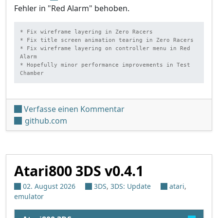
Fehler in "Red Alarm" behoben.
* Fix wireframe layering in Zero Racers

* Fix title screen animation tearing in Zero Racers

* Fix wireframe layering on controller menu in Red 
Alarm

* Hopefully minor performance improvements in Test 
Chamber
unter 'Red Viper v1.3.1'
Verfasse einen Kommentar
github.com
Atari800 3DS v0.4.1
02. August 2026
3DS
,
3DS: Update
atari
,
emulator