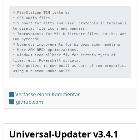
* PlayStation TIM textures

* S98 audio files

* Support for Kitty and Sixel protocols in terminals 
to display file icons and banners.

* Improvements for Wii U firmware files, amiibo, and 
Lua bytecode.

* Numerous improvements for Windows icon handling.

* More ARM NEON optimizations.

* Windows icon allback fix for certain types of 
files, e.g. Powershell scripts.

* GNU gettext is now built as part of rom-properties 
using a custom CMake build.
unter 'ROM Properties v2
Verfasse einen Kommentar
github.com
Universal-Updater v3.4.1