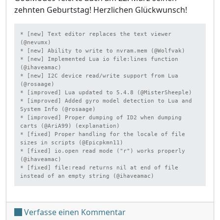
zehnten Geburtstag! Herzlichen Glückwunsch!
* [new] Text editor replaces the text viewer 
(@nevumx)

* [new] Ability to write to nvram.mem (@Wolfvak)

* [new] Implemented Lua io file:lines function 
(@ihaveamac)

* [new] I2C device read/write support from Lua 
(@rosaage)

* [improved] Lua updated to 5.4.8 (@MisterSheeple)

* [improved] Added gyro model detection to Lua and 
System Info (@rosaage)

* [improved] Proper dumping of ID2 when dumping 
carts (@AriA99) (explanation)

* [fixed] Proper handling for the locale of file 
sizes in scripts (@Epicpkmn11)

* [fixed] io.open read mode ("r") works properly 
(@ihaveamac)

* [fixed] file:read returns nil at end of file 
instead of an empty string (@ihaveamac)
unter '[UPDATE] GodMode9
Verfasse einen Kommentar