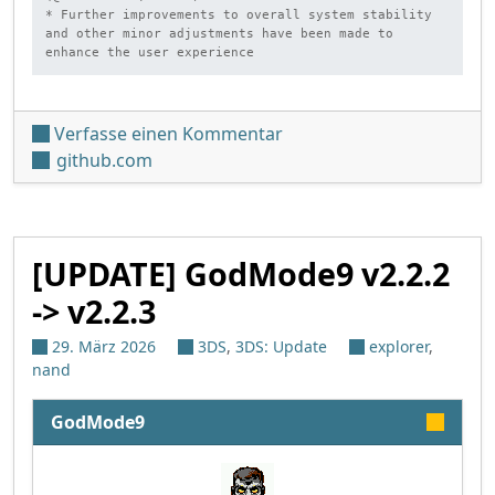
* Further improvements to overall system stability 
and other minor adjustments have been made to 
enhance the user experience
unter 'Luma3DS v13.4'
Verfasse einen Kommentar
github.com
[UPDATE] GodMode9 v2.2.2
-> v2.2.3
29. März 2026
3DS
,
3DS: Update
explorer
,
nand
GodMode9