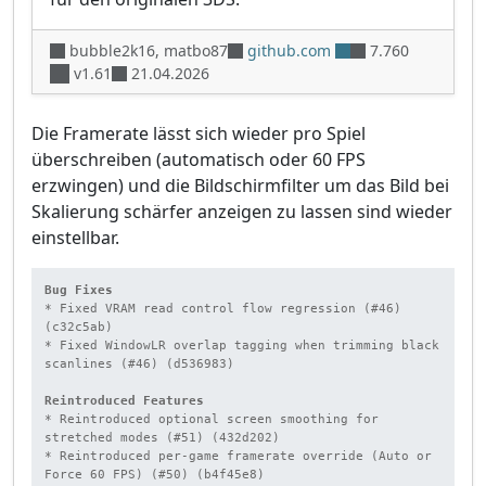
bubble2k16, matbo87
github.com
7.760
v1.61
21.04.2026
Die Framerate lässt sich wieder pro Spiel
überschreiben (automatisch oder 60 FPS
erzwingen) und die Bildschirmfilter um das Bild bei
Skalierung schärfer anzeigen zu lassen sind wieder
einstellbar.
Bug Fixes
* Fixed VRAM read control flow regression (#46) 
(c32c5ab)

* Fixed WindowLR overlap tagging when trimming black 
scanlines (#46) (d536983)

Reintroduced Features
* Reintroduced optional screen smoothing for 
stretched modes (#51) (432d202)

* Reintroduced per-game framerate override (Auto or 
Force 60 FPS) (#50) (b4f45e8)
