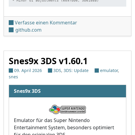
* Minor UI adjustments (e097bb6, 5b6188a)
unter 'Snes9x 3DS v1.60.2
Verfasse einen Kommentar
github.com
Snes9x 3DS v1.60.1
09. April 2026
3DS
,
3DS: Update
emulator
,
snes
Snes9x 3DS
Emulator für das Super Nintendo
Entertainment System, besonders optimiert
für den originalen 3DS.