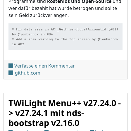
Programme sind
kostenlos und Open-Source
und
wer dafür bezahlt hat wurde betrogen und sollte
sein Geld zurückverlangen.
* Fix data size in ACT_GetFriendLocalAccountId (#81) 
by @jonbarrow in #84

* Add a scam warning to the top screen by @jonbarrow 
in #82
unter 'Nimbus v2.1.1'
Verfasse einen Kommentar
github.com
TWiLight Menu++ v27.24.0 -
> v27.24.1 mit nds-
bootstrap v2.16.0