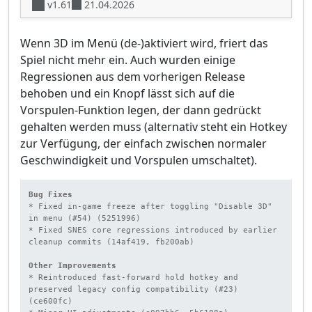
v1.61
21.04.2026
Wenn 3D im Menü (de-)aktiviert wird, friert das
Spiel nicht mehr ein. Auch wurden einige
Regressionen aus dem vorherigen Release
behoben und ein Knopf lässt sich auf die
Vorspulen-Funktion legen, der dann gedrückt
gehalten werden muss (alternativ steht ein Hotkey
zur Verfügung, der einfach zwischen normaler
Geschwindigkeit und Vorspulen umschaltet).
Bug Fixes
* Fixed in-game freeze after toggling "Disable 3D" 
in menu (#54) (5251996)

* Fixed SNES core regressions introduced by earlier 
cleanup commits (14af419, fb200ab)

Other Improvements
* Reintroduced fast-forward hold hotkey and 
preserved legacy config compatibility (#23) 
(ce600fc)
