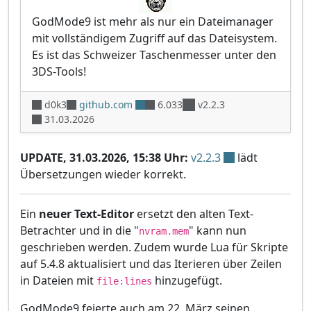
GodMode9 ist mehr als nur ein Dateimanager
mit vollständigem Zugriff auf das Dateisystem.
Es ist das Schweizer Taschenmesser unter den
3DS-Tools!
d0k3
github.com
6.033
v2.2.3
31.03.2026
UPDATE, 31.03.2026, 15:38 Uhr:
v2.2.3
lädt
Übersetzungen wieder korrekt.
Ein
neuer Text-Editor
ersetzt den alten Text-
Betrachter und in die "
" kann nun
nvram.mem
geschrieben werden. Zudem wurde Lua für Skripte
auf 5.4.8 aktualisiert und das Iterieren über Zeilen
in Dateien mit
hinzugefügt.
file:lines
GodMode9 feierte auch am 22. März seinen