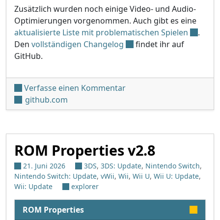
Zusätzlich wurden noch einige Video- und Audio-
Optimierungen vorgenommen. Auch gibt es eine
aktualisierte Liste mit problematischen Spielen
.
Den
vollständigen Changelog
findet ihr auf
GitHub.
unter 'Snes9x 3DS v1.61'
Verfasse einen Kommentar
github.com
ROM Properties v2.8
21. Juni 2026
3DS
,
3DS: Update
,
Nintendo Switch
,
Nintendo Switch: Update
,
vWii
,
Wii
,
Wii U
,
Wii U: Update
,
Wii: Update
explorer
ROM Properties