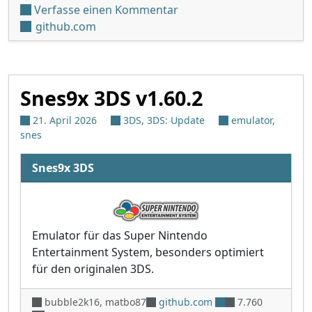
unter 'Red Viper v1.3.0'
Verfasse einen Kommentar
github.com
Snes9x 3DS v1.60.2
21. April 2026
3DS
,
3DS: Update
emulator
,
snes
Snes9x 3DS
Emulator für das Super Nintendo
Entertainment System, besonders optimiert
für den originalen 3DS.
bubble2k16, matbo87
github.com
7.760