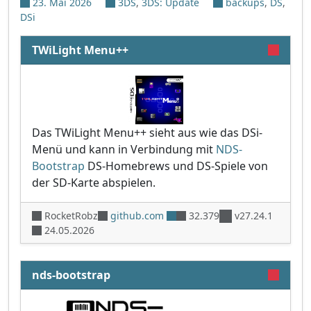
23. Mai 2026
3DS
,
3DS: Update
backups
,
DS
,
DSi
TWiLight Menu++
Das TWiLight Menu++ sieht aus wie das DSi-
Menü und kann in Verbindung mit
NDS-
Bootstrap
DS-Homebrews und DS-Spiele von
der SD-Karte abspielen.
RocketRobz
github.com
32.379
v27.24.1
24.05.2026
nds-bootstrap