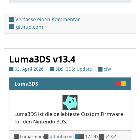
unter 'rehid v5.0'
Verfasse einen Kommentar
github.com
Luma3DS v13.4
03. April 2026
3DS
,
3DS: Update
cfw
Luma3DS
Luma3DS ist die beliebteste Custom Firmware
für den Nintendo 3DS.
Luma-Team
github.com
17.243
v13.4