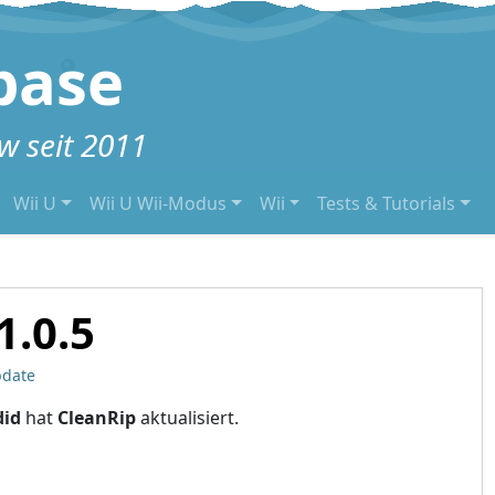
base
 seit 2011
Wii U
Wii U Wii-Modus
Wii
Tests & Tutorials
1.0.5
pdate
did
hat
CleanRip
aktualisiert.