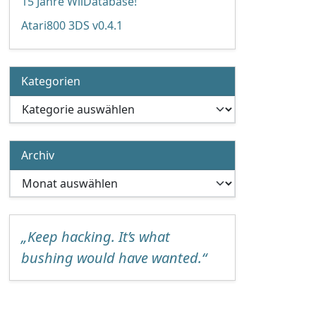
15 Jahre WiiDatabase!
Atari800 3DS v0.4.1
Kategorien
Kategorien
Archiv
Archiv
„Keep hacking. It’s what
bushing would have wanted.“