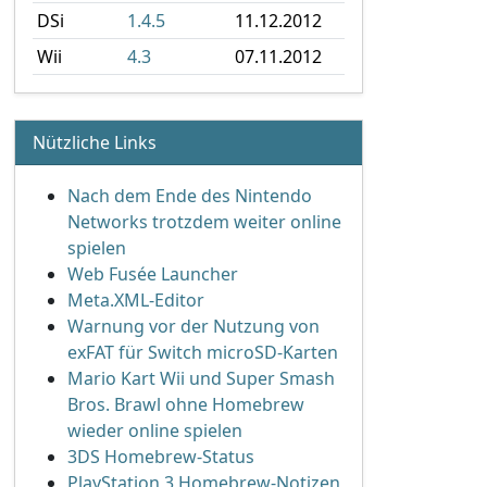
DSi
1.4.5
11.12.2012
Wii
4.3
07.11.2012
Nützliche Links
Nach dem Ende des Nintendo
Networks trotzdem weiter online
spielen
Web Fusée Launcher
Meta.XML-Editor
Warnung vor der Nutzung von
exFAT für Switch microSD-Karten
Mario Kart Wii und Super Smash
Bros. Brawl ohne Homebrew
wieder online spielen
3DS Homebrew-Status
PlayStation 3 Homebrew-Notizen