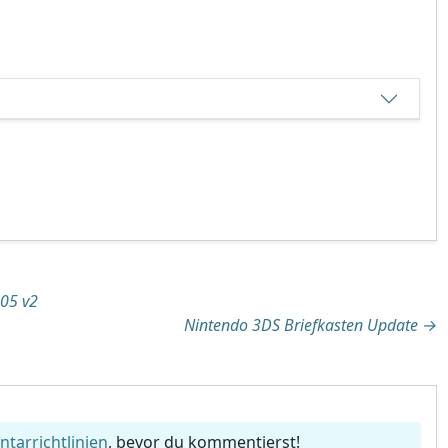
tion
05 v2
Nintendo 3DS Briefkasten Update
→
arrichtlinien
, bevor du kommentierst!