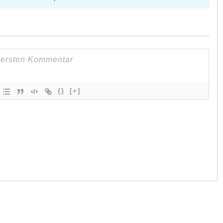
{}
[+]