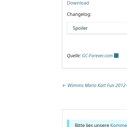
Download
Changelog:
Spoiler
Quelle:
GC-Forever.com
Beitragsnaviga
←
Wiimms Mario Kart Fun 2012-
Bitte lies unsere
Komment