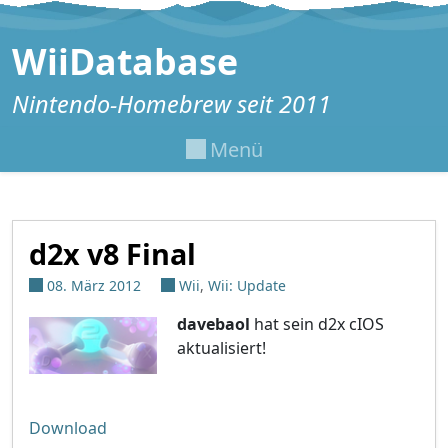
Zum Inhalt springen
WiiDatabase
Nintendo-Homebrew seit 2011
Menü
d2x v8 Final
08. März 2012
Wii
,
Wii: Update
davebaol
hat sein d2x cIOS
aktualisiert!
Download