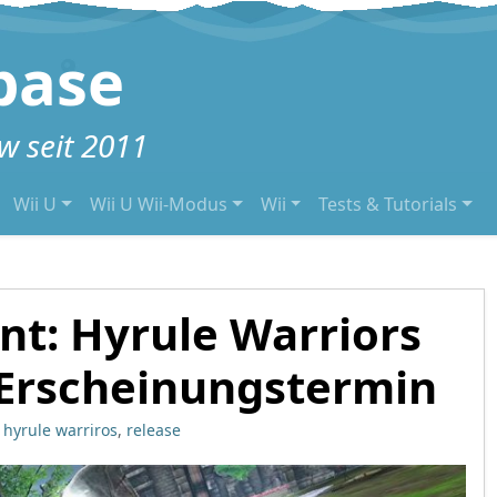
base
 seit 2011
Wii U
Wii U Wii-Modus
Wii
Tests & Tutorials
ent: Hyrule Warriors
rscheinungstermin
hyrule warriros
,
release