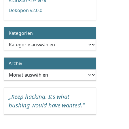
Atari800 3DS v0.4.1
Dekopon v2.0.0
Kategorien
Kategorien
Archiv
Archiv
„Keep hacking. It’s what
bushing would have wanted.“