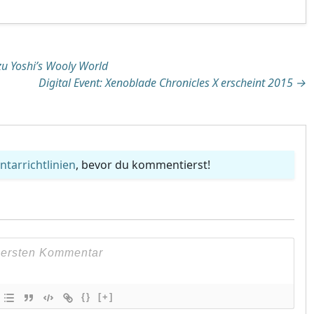
tion
 zu Yoshi’s Wooly World
Digital Event: Xenoblade Chronicles X erscheint 2015
→
arrichtlinien
, bevor du kommentierst!
{}
[+]