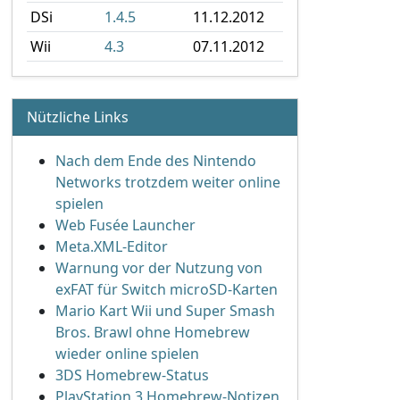
DSi
1.4.5
11.12.2012
Wii
4.3
07.11.2012
Nützliche Links
Nach dem Ende des Nintendo
Networks trotzdem weiter online
spielen
Web Fusée Launcher
Meta.XML-Editor
Warnung vor der Nutzung von
exFAT für Switch microSD-Karten
Mario Kart Wii und Super Smash
Bros. Brawl ohne Homebrew
wieder online spielen
3DS Homebrew-Status
PlayStation 3 Homebrew-Notizen