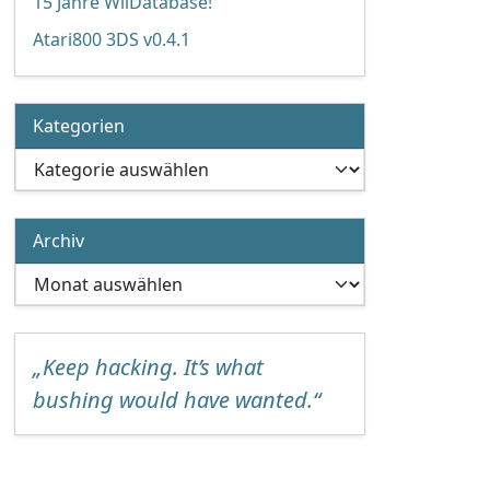
15 Jahre WiiDatabase!
Atari800 3DS v0.4.1
Kategorien
Kategorien
Archiv
Archiv
„Keep hacking. It’s what
bushing would have wanted.“