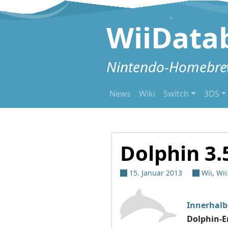
Zum Inhalt springen
WiiData
Nintendo-Homebrew
News
Wiki
Switch
3DS
Dolphin 3.
15. Januar 2013
Wii
,
Wii
Innerhalb
Dolphin-E