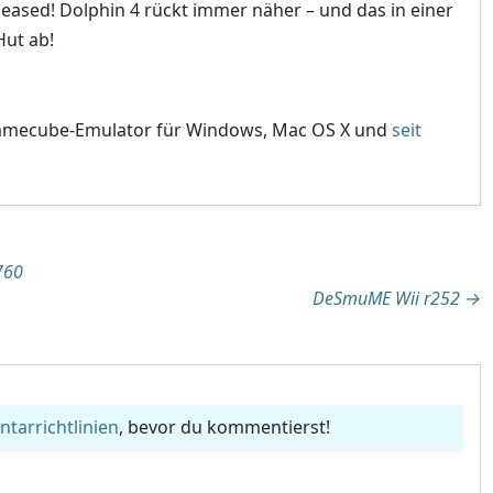
leased! Dolphin 4 rückt immer näher – und das in einer
Hut ab!
 Gamecube-Emulator für Windows, Mac OS X und
seit
tion
760
DeSmuME Wii r252
→
arrichtlinien
, bevor du kommentierst!