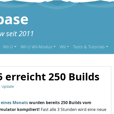
base
 seit 2011
Wii U
Wii U Wii-Modus
Wii
Tests & Tutorials
5 erreicht 250 Builds
: Update
 eines Monats
wurden bereits 250 Builds vom
mulator kompiliert!
Fast alle 3 Stunden wird eine neue