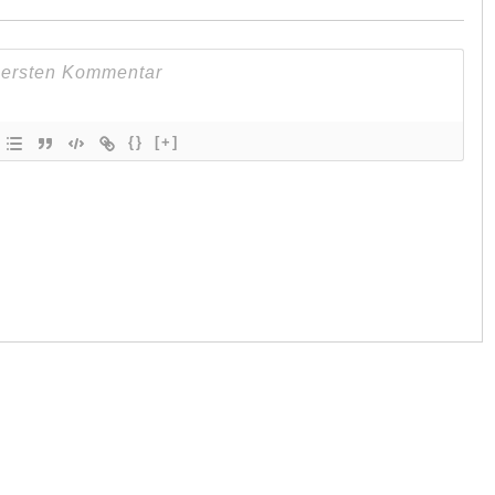
{}
[+]