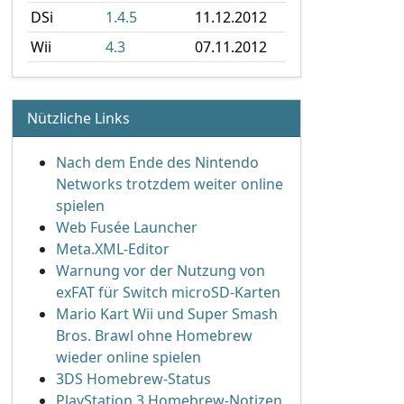
DSi
1.4.5
11.12.2012
Wii
4.3
07.11.2012
Nützliche Links
Nach dem Ende des Nintendo
Networks trotzdem weiter online
spielen
Web Fusée Launcher
Meta.XML-Editor
Warnung vor der Nutzung von
exFAT für Switch microSD-Karten
Mario Kart Wii und Super Smash
Bros. Brawl ohne Homebrew
wieder online spielen
3DS Homebrew-Status
PlayStation 3 Homebrew-Notizen