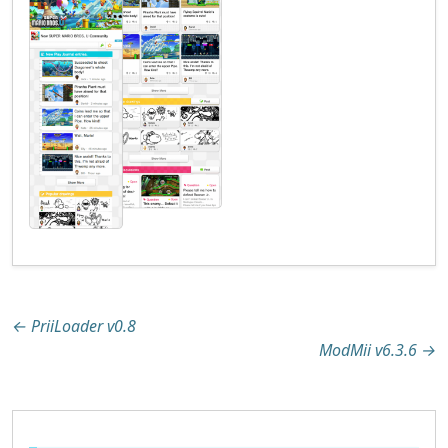
Beitragsnavigation
←
PriiLoader v0.8
ModMii v6.3.6
→