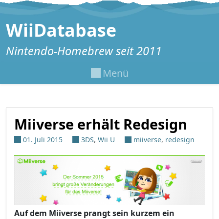
Zum Inhalt springen
WiiDatabase
Nintendo-Homebrew seit 2011
Menü
Miiverse erhält Redesign
01. Juli 2015
3DS
,
Wii U
miiverse
,
redesign
Auf dem Miiverse prangt sein kurzem ein