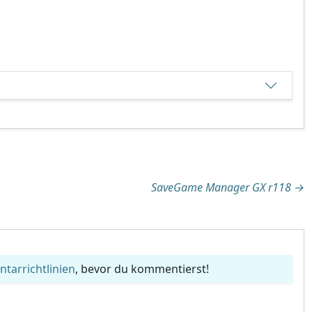
tion
SaveGame Manager GX r118
→
arrichtlinien
, bevor du kommentierst!