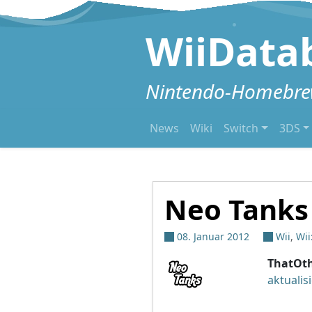
Zum Inhalt springen
WiiData
Nintendo-Homebrew
News
Wiki
Switch
3DS
Neo Tanks
08. Januar 2012
Wii
,
Wii
ThatOt
aktualisi