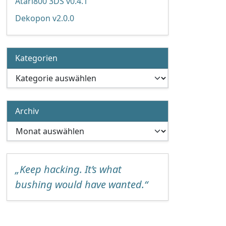
Atari800 3DS v0.4.1
Dekopon v2.0.0
Kategorien
Kategorien
Archiv
Archiv
„Keep hacking. It’s what
bushing would have wanted.“