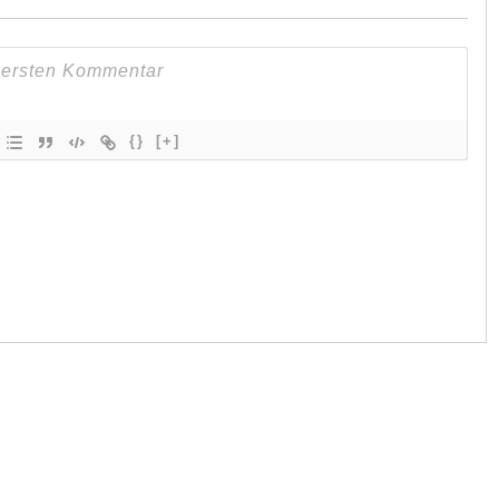
{}
[+]