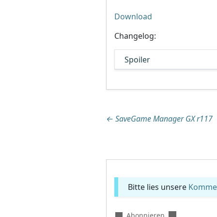
Download
Changelog:
Spoiler
Beitragsnaviga
←
SaveGame Manager GX r117
Bitte lies unsere
Komment
Abonnieren