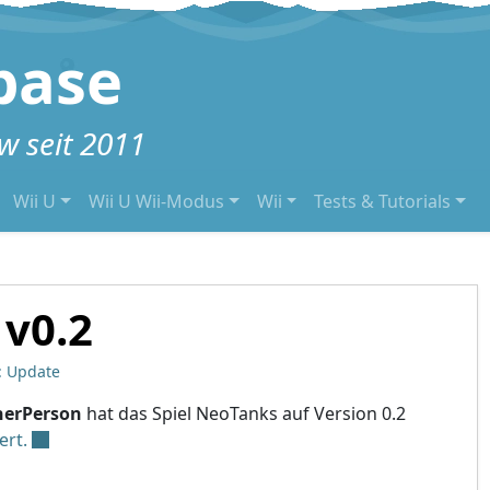
base
 seit 2011
Wii U
Wii U Wii-Modus
Wii
Tests & Tutorials
 v0.2
: Update
herPerson
hat das Spiel NeoTanks auf Version 0.2
ert.