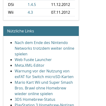
DSi
1.4.5
11.12.2012
Wii
4.3
07.11.2012
Nützliche Links
Nach dem Ende des Nintendo
Networks trotzdem weiter online
spielen
Web Fusée Launcher
Meta.XML-Editor
Warnung vor der Nutzung von
exFAT für Switch microSD-Karten
Mario Kart Wii und Super Smash
Bros. Brawl ohne Homebrew
wieder online spielen
3DS Homebrew-Status
PlayStation 3 Homebrew-Notizen