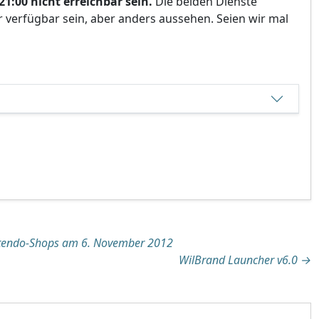
1:00 nicht erreichbar sein.
Die beiden Dienste
verfügbar sein, aber anders aussehen. Seien wir mal
tion
ntendo-Shops am 6. November 2012
WilBrand Launcher v6.0
→