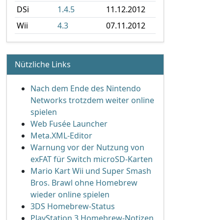
DSi
1.4.5
11.12.2012
Wii
4.3
07.11.2012
Nützliche Links
Nach dem Ende des Nintendo
Networks trotzdem weiter online
spielen
Web Fusée Launcher
Meta.XML-Editor
Warnung vor der Nutzung von
exFAT für Switch microSD-Karten
Mario Kart Wii und Super Smash
Bros. Brawl ohne Homebrew
wieder online spielen
3DS Homebrew-Status
PlayStation 3 Homebrew-Notizen