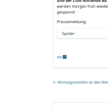
und der Club Nintendo ab 2
werden morgen früh wieder 
gespannt!
Pressemeldung:
Spoiler
via
Beitragsnaviga
←
Wartungsarbeiten an den Ni