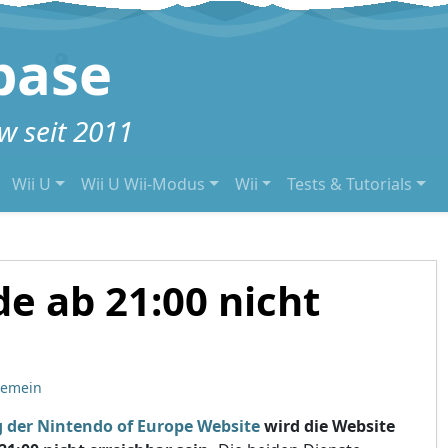
base
 seit 2011
Wii U
Wii U Wii-Modus
Wii
Tests & Tutorials
e ab 21:00 nicht
gemein
der Nintendo of Europe Website
wird die Website