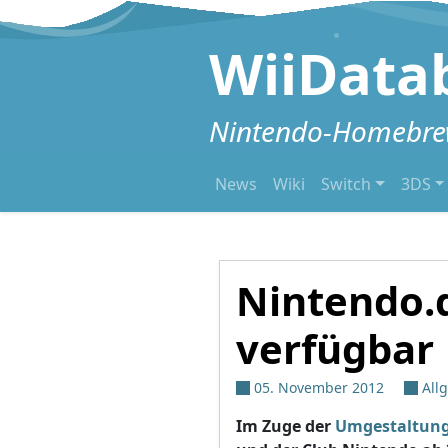
Zum Inhalt springen
WiiData
Nintendo-Homebrew
News
Wiki
Switch
3DS
Nintendo.d
verfügbar
05. November 2012
All
Im Zuge der
Umgestaltung 