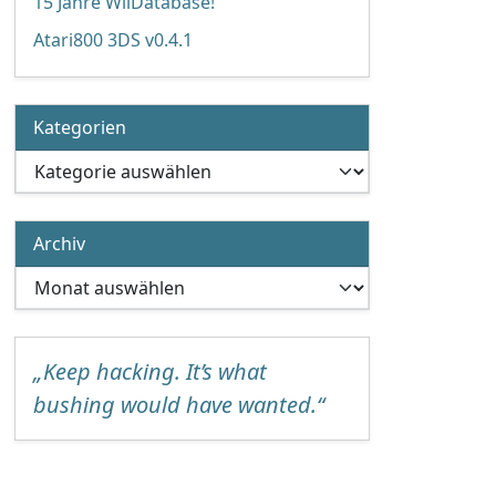
15 Jahre WiiDatabase!
Atari800 3DS v0.4.1
Kategorien
Kategorien
Archiv
Archiv
„Keep hacking. It’s what
bushing would have wanted.“