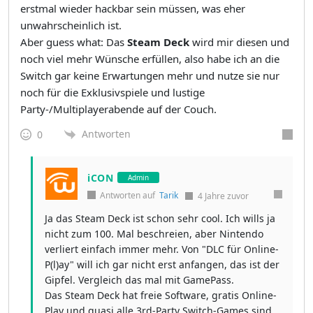
erstmal wieder hackbar sein müssen, was eher
unwahrscheinlich ist.
Aber guess what: Das
Steam Deck
wird mir diesen und
noch viel mehr Wünsche erfüllen, also habe ich an die
Switch gar keine Erwartungen mehr und nutze sie nur
noch für die Exklusivspiele und lustige
Party-/Multiplayerabende auf der Couch.
Antworten
0
iCON
Admin
Antworten auf
Tarik
4 Jahre zuvor
Ja das Steam Deck ist schon sehr cool. Ich wills ja
nicht zum 100. Mal beschreien, aber Nintendo
verliert einfach immer mehr. Von "DLC für Online-
P(l)ay" will ich gar nicht erst anfangen, das ist der
Gipfel. Vergleich das mal mit GamePass.
Das Steam Deck hat freie Software, gratis Online-
Play und quasi alle 3rd-Party Switch-Games sind