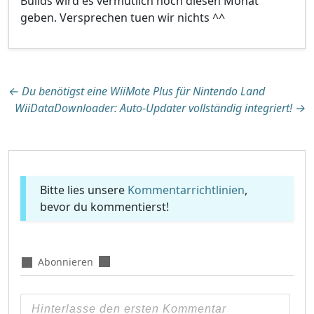
Builds wird es vermutlich noch diesen Monat
geben. Versprechen tuen wir nichts ^^
Beitragsnavigation
←
Du benötigst eine WiiMote Plus für Nintendo Land
WiiDataDownloader: Auto-Updater vollständig integriert!
→
Bitte lies unsere
Kommentarrichtlinien
,
bevor du kommentierst!
Abonnieren