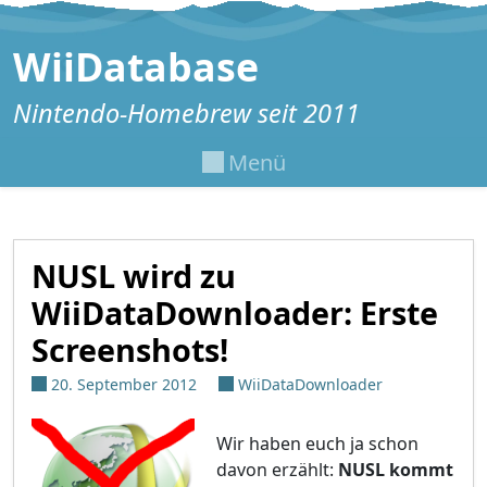
Zum Inhalt springen
WiiDatabase
Nintendo-Homebrew seit 2011
Menü
NUSL wird zu
WiiDataDownloader: Erste
Screenshots!
20. September 2012
WiiDataDownloader
Wir haben euch ja schon
davon erzählt:
NUSL kommt