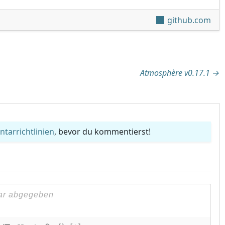
github.com
tion
Atmosphère v0.17.1
→
arrichtlinien
, bevor du kommentierst!