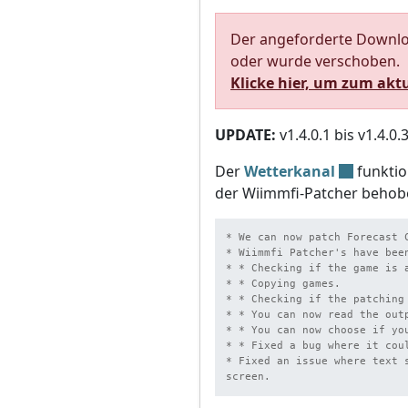
Der angeforderte Downloa
oder wurde verschoben.
Klicke hier, um zum akt
UPDATE:
v1.4.0.1 bis v1.4.0.
Der
Wetterkanal
funktio
der Wiimmfi-Patcher behob
* We can now patch Forecast C
* Wiimmfi Patcher's have been
* * Checking if the game is a
* * Copying games.

* * Checking if the patching 
* * You can now read the out
* * You can now choose if yo
* * Fixed a bug where it cou
* Fixed an issue where text 
screen.