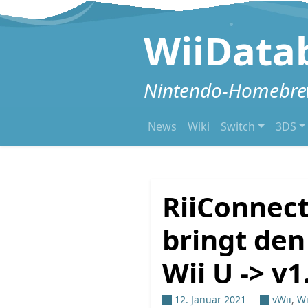
Zum Inhalt springen
WiiData
Nintendo-Homebrew
News
Wiki
Switch
3DS
RiiConnect
bringt den
Wii U -> v1
12. Januar 2021
vWii
,
Wi