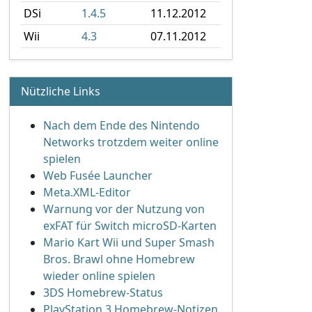
DSi
1.4.5
11.12.2012
Wii
4.3
07.11.2012
Nützliche Links
Nach dem Ende des Nintendo
Networks trotzdem weiter online
spielen
Web Fusée Launcher
Meta.XML-Editor
Warnung vor der Nutzung von
exFAT für Switch microSD-Karten
Mario Kart Wii und Super Smash
Bros. Brawl ohne Homebrew
wieder online spielen
3DS Homebrew-Status
PlayStation 3 Homebrew-Notizen