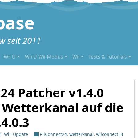
base
 seit 2011
Wii U
Wii U Wii-Modus
Wii
Tests & Tutorials
24 Patcher v1.4.0
 Wetterkanal auf die
.4.0.3
i
,
Wii: Update
RiiConnect24
,
wetterkanal
,
wiiconnect24