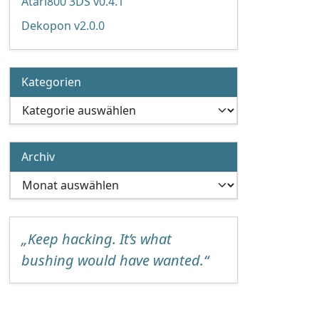
Atari800 3DS v0.4.1
Dekopon v2.0.0
Kategorien
Kategorien
Archiv
Archiv
„Keep hacking. It’s what
bushing would have wanted.“