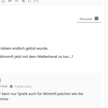
{}
[+]
Neueste
Problem endlich gelöst wurde.
Wiimmfi jetzt mit dem Wetterkanal zu tun…?
f
Fawe
5 Jahre zuvor
r kann nur Spiele auch für Wiimmfi patchen wie der
atcher