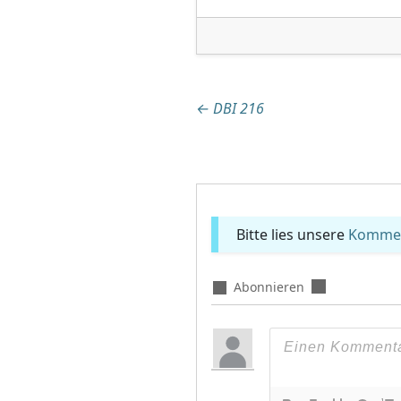
Beitragsnaviga
←
DBI 216
Bitte lies unsere
Komment
Abonnieren