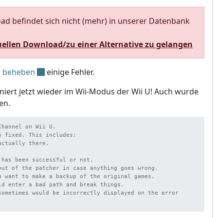
d befindet sich nicht (mehr) in unserer Datenbank
uellen Download/zu einer Alternative zu gelangen
3
beheben
einige Fehler.
niert jetzt wieder im Wii-Modus der Wii U! Auch wurde
en.
hannel on Wii U.

 fixed. This includes:

ctually there.

has been successful or not.

put of the patcher in case anything goes wrong.

u want to make a backup of the original games.

ld enter a bad path and break things.

sometimes would be incorrectly displayed on the error 