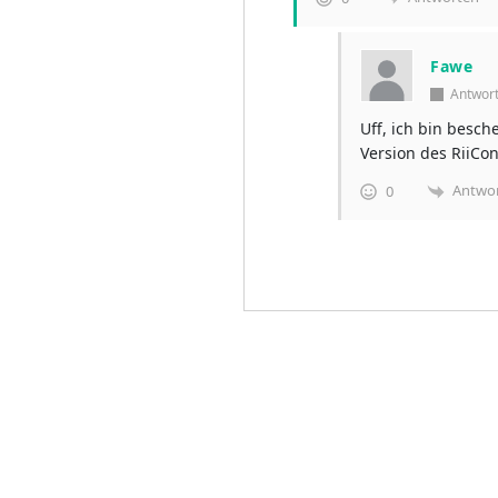
Fawe
Antwor
Uff, ich bin besch
Version des RiiCo
Antwo
0