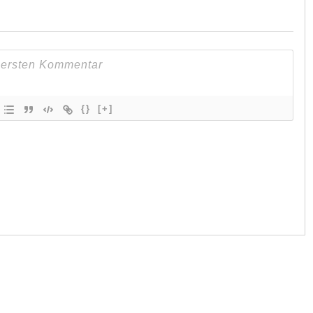
{}
[+]