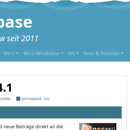
base
 seit 2011
Wii U
Wii U Wii-Modus
Wii
Tests & Tutorials
4.1
Update
pinnwand
,
rss
 neue Beiträge direkt an die