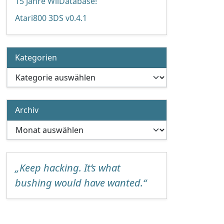
15 Jahre WiiDatabase!
Atari800 3DS v0.4.1
Kategorien
Kategorien
Archiv
Archiv
„Keep hacking. It’s what
bushing would have wanted.“