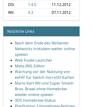
DSi
1.4.5
11.12.2012
Wii
4.3
07.11.2012
Nützliche Links
Nach dem Ende des Nintendo
Networks trotzdem weiter online
spielen
Web Fusée Launcher
Meta.XML-Editor
Warnung vor der Nutzung von
exFAT für Switch microSD-Karten
Mario Kart Wii und Super Smash
Bros. Brawl ohne Homebrew
wieder online spielen
3DS Homebrew-Status
PlayStation 3 Homebrew-Notizen