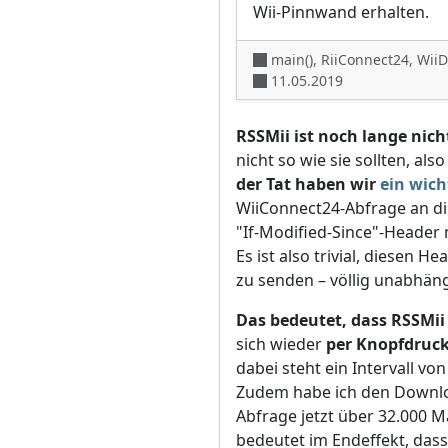
Wii-Pinnwand erhalten.
main(), RiiConnect24, Wi
11.05.2019
RSSMii ist noch lange nicht
nicht so wie sie sollten, a
der Tat haben wir
ein wich
WiiConnect24-Abfrage an di
"If-Modified-Since"-Header m
Es ist also trivial, diesen 
zu senden – völlig unabhängi
Das bedeutet, dass RSSMii j
sich wieder
per Knopfdruck 
dabei steht ein Intervall vo
Zudem habe ich den Downlo
Abfrage jetzt über 32.000 M
bedeutet im Endeffekt, dass