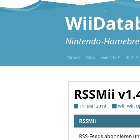
Zum Inhalt springen
WiiData
Nintendo-Homebrew
News
Wiki
Switch
3DS
RSSMii v1.
11. Mai 2019
Wii
,
Wii: 
RSSMii
RSS-Feeds abonnieren und