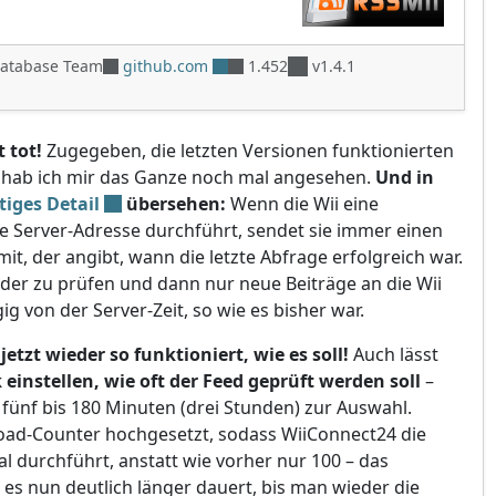
iDatabase Team
github.com
1.452
v1.4.1
 tot!
Zugegeben, die letzten Versionen funktionierten
lso hab ich mir das Ganze noch mal angesehen.
Und in
tiges Detail
übersehen:
Wenn die Wii eine
e Server-Adresse durchführt, sendet sie immer einen
it, der angibt, wann die letzte Abfrage erfolgreich war.
Header zu prüfen und dann nur neue Beiträge an die Wii
g von der Server-Zeit, so wie es bisher war.
etzt wieder so funktioniert, wie es soll!
Auch lässt
einstellen, wie oft der Feed geprüft werden soll
–
n fünf bis 180 Minuten (drei Stunden) zur Auswahl.
ad-Counter hochgesetzt, sodass WiiConnect24 die
al durchführt, anstatt wie vorher nur 100 – das
 es nun deutlich länger dauert, bis man wieder die