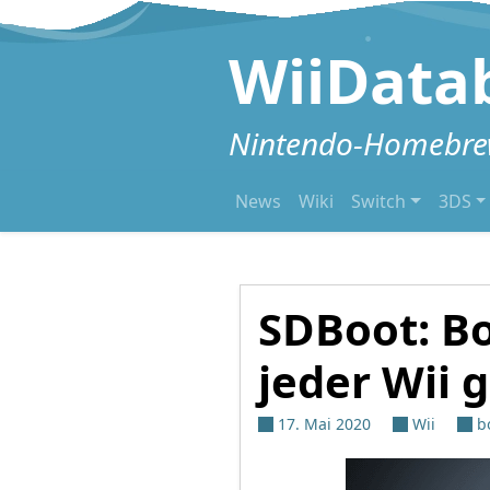
Zum Inhalt springen
WiiData
Nintendo-Homebrew
News
Wiki
Switch
3DS
SDBoot: Bo
jeder Wii 
17. Mai 2020
Wii
b