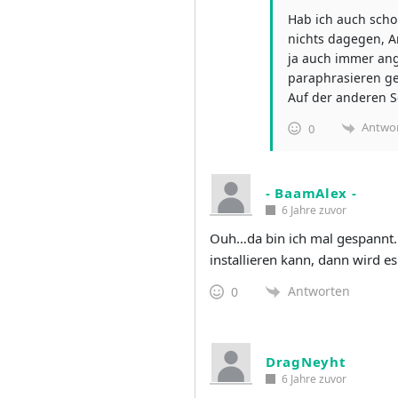
Hab ich auch scho
nichts dagegen, A
ja auch immer ang
paraphrasieren ge
Auf der anderen S
Antwo
0
- BaamAlex -
6 Jahre zuvor
Ouh…da bin ich mal gespannt
installieren kann, dann wird es
Antworten
0
DragNeyht
6 Jahre zuvor