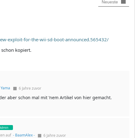
Neueste
new-exploit-for-the-wii-sd-boot-announced.565432/
t schon kopiert.
f
Yama
6 Jahre zuvor
 der aber schon mal mit ’nem Artikel von hier gemacht.
Admin
ten auf
- BaamAlex -
6 Jahre zuvor