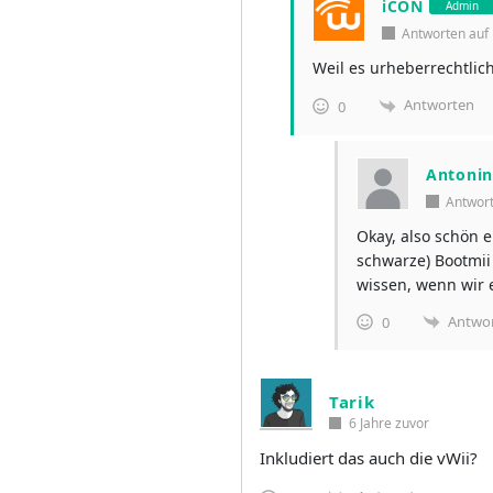
iCON
Admin
Antworten au
Weil es urheberrechtlich
Antworten
0
Antoni
Antwor
Okay, also schön e
schwarze) Bootmii 
wissen, wenn wir 
Antwo
0
Tarik
6 Jahre zuvor
Inkludiert das auch die vWii?