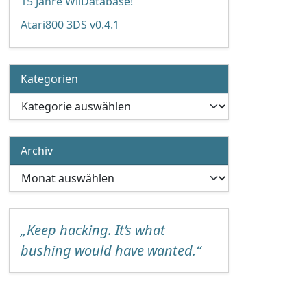
15 Jahre WiiDatabase!
Atari800 3DS v0.4.1
Kategorien
Kategorien
Archiv
Archiv
„Keep hacking. It’s what
bushing would have wanted.“