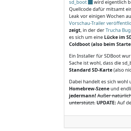
sd_boot
wird eigentlich 
Quellcode dafür mitsamt e
Leak vor einigen Wochen au
Vorschau-Trailer veröffentli
zeigt
, in der der
Trucha Bug
es sich um eine
Lücke im SD
Coldboot (also beim Start
Ein Installer für SDBoot wur
Sache ist wohl, dass die s
Standard SD-Karte
(also ni
Dabei handelt es sich wohl
Homebrew-Szene
und endl
jedermann!
Außer natürlich
unterstützt.
UPDATE:
Auf de