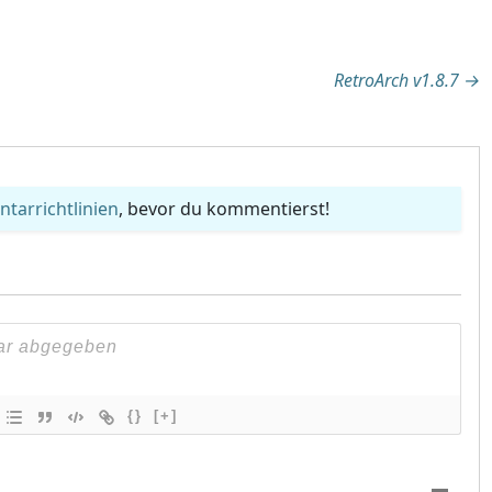
tion
RetroArch v1.8.7
→
arrichtlinien
, bevor du kommentierst!
{}
[+]