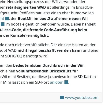
beim Herstellungsprozess der WIi verwendet; der
iner
retail-signierten WAD
ist allerdings im BroadOn-
fgetaucht. RedBees hat jetzt einen eher humorvollen
cht
, der
BootMii im boot2 auf einer neuen Wii
im boot1 eigentlich behoben wurde. Dabei handelt
-Lese-Code, die fremde Code-Ausführung beim
en der Konsole) ermöglicht
.
de noch nicht veröffentlicht. Der einzige Haken an der
d_boot WAD
nicht legal beschafft werden kann
und eine
cht SDHC/XC) benötigt wird.
 um den
bedeutendsten Durchbruch in der Wii-
ich einen
vollumfassenden Brickschutz für
 Wii mini Besitzer, da diese ja sowieso keine SD-Karten
r Mini lässt sich ein SD-Port
anlöten
.
www.youtube.com