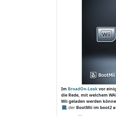
Im
BroadOn-Leak
vor eini
die Rede, mit welchem WAD
Wii geladen werden könne
, der
BootMii im boot2 a