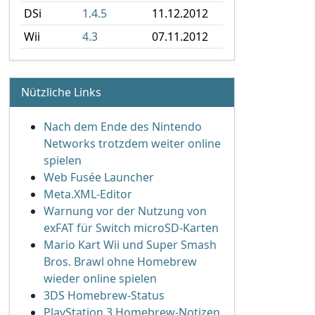
DSi
1.4.5
11.12.2012
Wii
4.3
07.11.2012
Nützliche Links
Nach dem Ende des Nintendo
Networks trotzdem weiter online
spielen
Web Fusée Launcher
Meta.XML-Editor
Warnung vor der Nutzung von
exFAT für Switch microSD-Karten
Mario Kart Wii und Super Smash
Bros. Brawl ohne Homebrew
wieder online spielen
3DS Homebrew-Status
PlayStation 3 Homebrew-Notizen