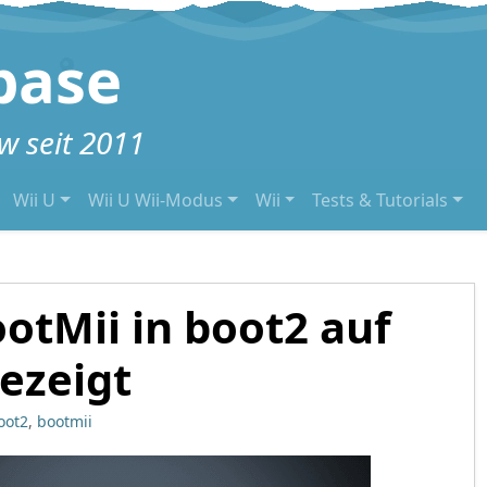
base
 seit 2011
Wii U
Wii U Wii-Modus
Wii
Tests & Tutorials
otMii in boot2 auf
gezeigt
oot2
,
bootmii