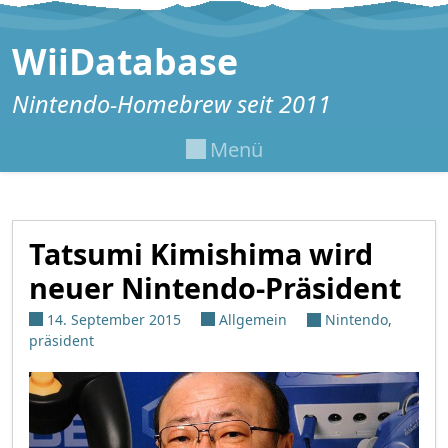
Zum Inhalt springen
WiiDatabase
Nintendo-Homebrew seit 2011
Menü
Tatsumi Kimishima wird
neuer Nintendo-Präsident
14. September 2015
Allgemein
Nintendo
,
präsident