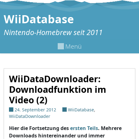
Zum Inhalt springen
WiiDatabase
Nintendo-Homebrew seit 2011
Menü
WiiDataDownloader:
Downloadfunktion im
Video (2)
24. September 2012
WiiDatabase
,
WiiDataDownloader
Hier die Fortsetzung des
ersten Teils
. Mehrere
Downloads hintereinander und immer