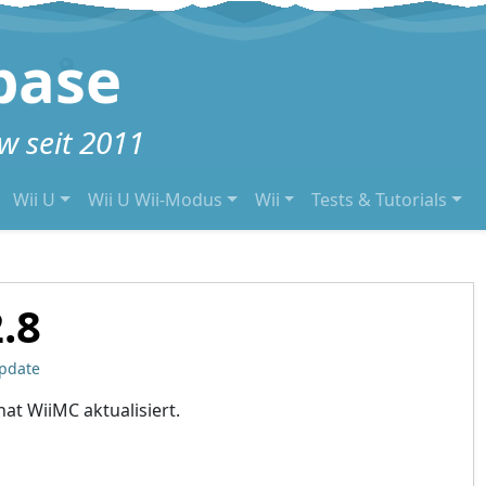
base
 seit 2011
Wii U
Wii U Wii-Modus
Wii
Tests & Tutorials
.8
Update
at WiiMC aktualisiert.