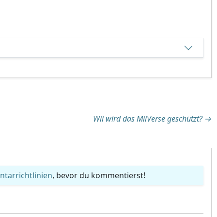
tion
Wii wird das MiiVerse geschützt?
→
arrichtlinien
, bevor du kommentierst!