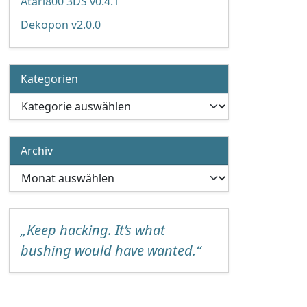
Atari800 3DS v0.4.1
Dekopon v2.0.0
Kategorien
Kategorien
Archiv
Archiv
„Keep hacking. It’s what
bushing would have wanted.“