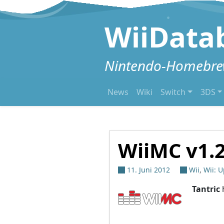
Zum Inhalt springen
WiiData
Nintendo-Homebrew
News
Wiki
Switch
3DS
WiiMC v1.2
11. Juni 2012
Wii
,
Wii: 
Tantric
h