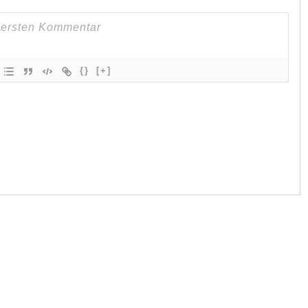
{}
[+]