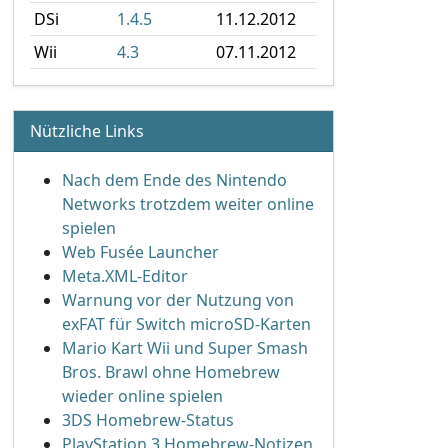
DSi
1.4.5
11.12.2012
Wii
4.3
07.11.2012
Nützliche Links
Nach dem Ende des Nintendo
Networks trotzdem weiter online
spielen
Web Fusée Launcher
Meta.XML-Editor
Warnung vor der Nutzung von
exFAT für Switch microSD-Karten
Mario Kart Wii und Super Smash
Bros. Brawl ohne Homebrew
wieder online spielen
3DS Homebrew-Status
PlayStation 3 Homebrew-Notizen