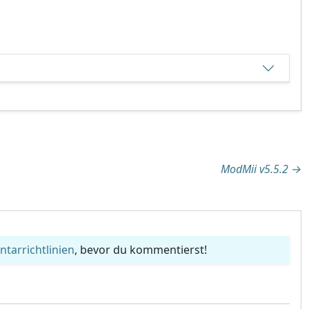
tion
ModMii v5.5.2
→
arrichtlinien
, bevor du kommentierst!