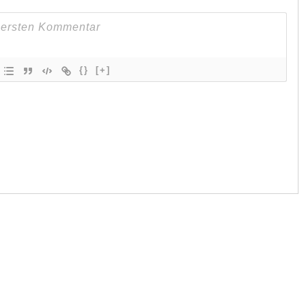
{}
[+]