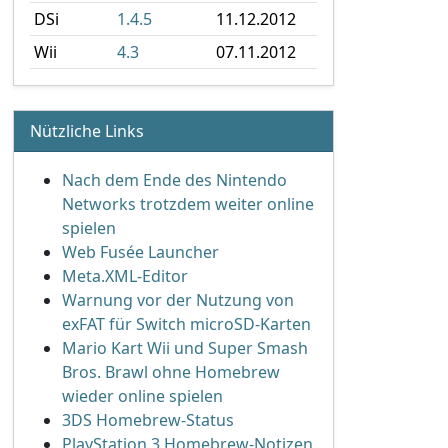
DSi
1.4.5
11.12.2012
Wii
4.3
07.11.2012
Nützliche Links
Nach dem Ende des Nintendo
Networks trotzdem weiter online
spielen
Web Fusée Launcher
Meta.XML-Editor
Warnung vor der Nutzung von
exFAT für Switch microSD-Karten
Mario Kart Wii und Super Smash
Bros. Brawl ohne Homebrew
wieder online spielen
3DS Homebrew-Status
PlayStation 3 Homebrew-Notizen