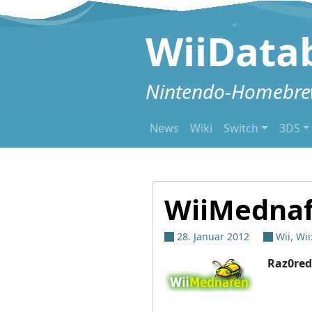
Zum Inhalt springen
WiiData
Nintendo-Homebrew
News
Wiki
Switch
3DS
WiiMednaf
28. Januar 2012
Wii
,
Wii
Raz0red