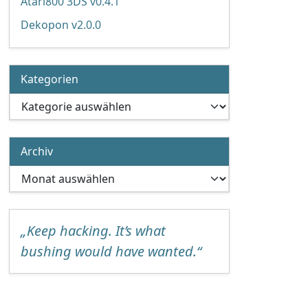
Atari800 3DS v0.4.1
Dekopon v2.0.0
Kategorien
Kategorien
Archiv
Archiv
„Keep hacking. It’s what
bushing would have wanted.“