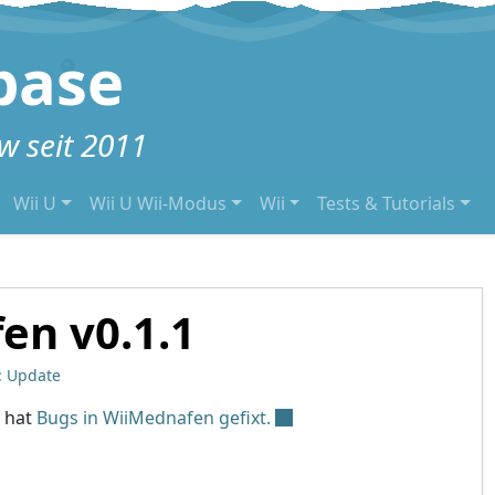
base
 seit 2011
Wii U
Wii U Wii-Modus
Wii
Tests & Tutorials
en v0.1.1
: Update
hat
Bugs in WiiMednafen gefixt.