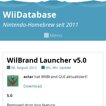
Zum Inhalt springen
WiiDatabase
Nintendo-Homebrew seit 2011
Menü
WilBrand Launcher v5.0
08. August 2012
Wii
,
Wii: Update
actar
hat WilBrand GUI aktualisiert!
Download
5.0
Removed drop box feature.