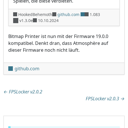
Spielen, die diese verbieten.
HookedBehemoth
github.com
1.083
v1.3.0e
10.10.2024
Bitmap Printer ist nun mit der Firmware 19.0.0
kompatibel. Denkt dran, dass Atmosphère auf
dieser Firmware noch nicht läuft.
github.com
Beitragsnavigation
←
FPSLocker v2.0.2
FPSLocker v2.0.3
→