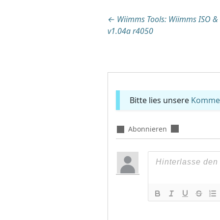
Beitragsnaviga
←
Wiimms Tools: Wiimms ISO & 
v1.04a r4050
Bitte lies unsere
Komment
Abonnieren