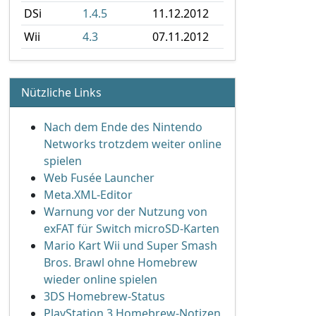
DSi
1.4.5
11.12.2012
Wii
4.3
07.11.2012
Nützliche Links
Nach dem Ende des Nintendo
Networks trotzdem weiter online
spielen
Web Fusée Launcher
Meta.XML-Editor
Warnung vor der Nutzung von
exFAT für Switch microSD-Karten
Mario Kart Wii und Super Smash
Bros. Brawl ohne Homebrew
wieder online spielen
3DS Homebrew-Status
PlayStation 3 Homebrew-Notizen