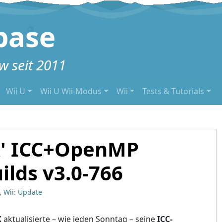
base
 seit 2011
Wii U
Wii U Wii-Modus
Wii
Tests & Tutorials
' ICC+OpenMP
ilds v3.0-766
,
Wii: Update
X
aktualisierte – wie jeden Sonntag – seine
ICC-