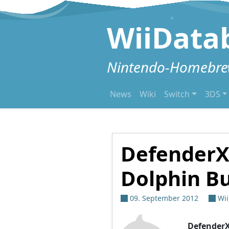
Zum Inhalt springen
WiiData
Nintendo-Homebrew
News
Wiki
Switch
3DS
DefenderX
Dolphin Bu
09. September 2012
Wii
Defender