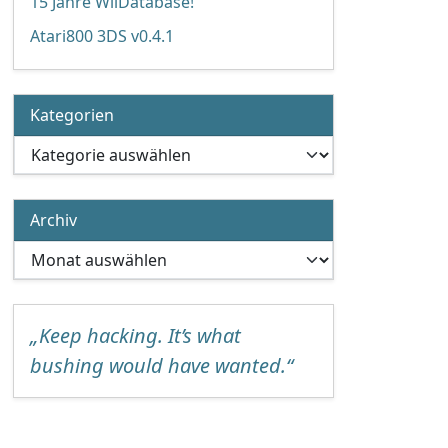
15 Jahre WiiDatabase!
Atari800 3DS v0.4.1
Kategorien
Kategorien
Archiv
Archiv
„Keep hacking. It’s what
bushing would have wanted.“