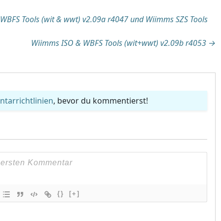
tion
WBFS Tools (wit & wwt) v2.09a r4047 und Wiimms SZS Tools
Wiimms ISO & WBFS Tools (wit+wwt) v2.09b r4053
→
arrichtlinien
, bevor du kommentierst!
{}
[+]