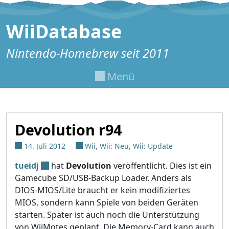
Zum Inhalt springen
WiiDatabase
Nintendo-Homebrew seit 2011
Menü
Devolution r94
14. Juli 2012
Wii
,
Wii: Neu
,
Wii: Update
tueidj
hat
Devolution
veröffentlicht. Dies ist ein
Gamecube SD/USB-Backup Loader. Anders als
DIOS-MIOS/Lite braucht er kein modifiziertes
MIOS, sondern kann Spiele von beiden Geräten
starten. Später ist auch noch die Unterstützung
von WiiMotes geplant. Die Memory-Card kann auch