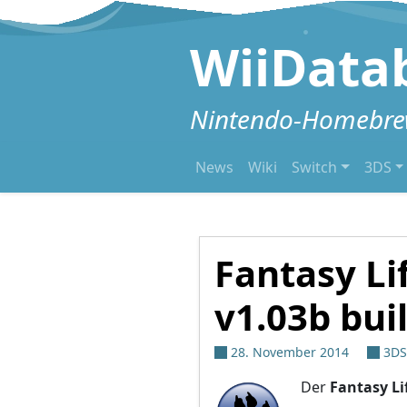
Zum Inhalt springen
WiiData
Nintendo-Homebrew
News
Wiki
Switch
3DS
Fantasy Li
v1.03b bui
28. November 2014
3DS
Der
Fantasy Li