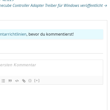
tion
ecube Controller Adapter Treiber für Windows veröffentlicht
→
arrichtlinien
, bevor du kommentierst!
{}
[+]