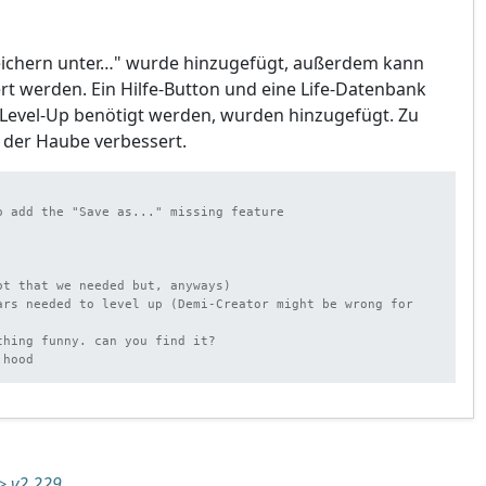
eichern unter…" wurde hinzugefügt, außerdem kann
rt werden. Ein Hilfe-Button und eine Life-Datenbank
n Level-Up benötigt werden, wurden hinzugefügt. Zu
r der Haube verbessert.
t that we needed but, anyways)

ars needed to level up (Demi-Creator might be wrong for 
hing funny. can you find it?

 hood
> v2.229