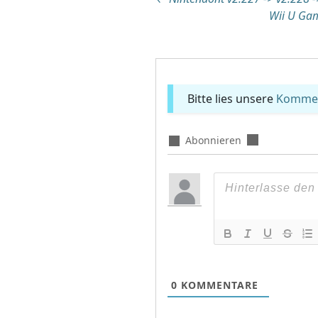
Beitragsnaviga
Wii U Gam
Bitte lies unsere
Komment
Abonnieren
0
KOMMENTARE