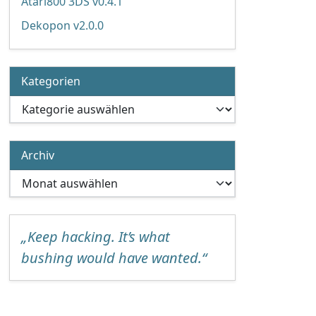
Atari800 3DS v0.4.1
Dekopon v2.0.0
Kategorien
Kategorien
Archiv
Archiv
„Keep hacking. It’s what
bushing would have wanted.“