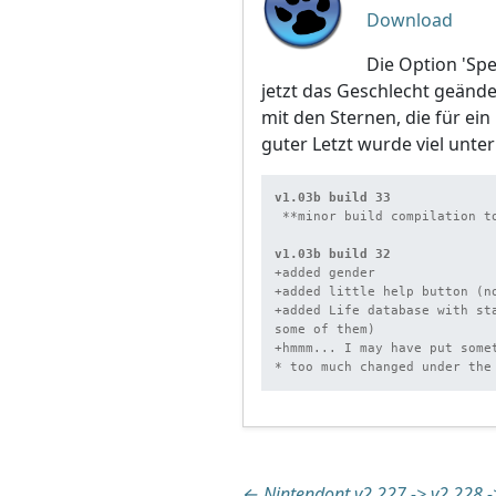
Download
Die Option 'Sp
jetzt das Geschlecht geände
mit den Sternen, die für ei
guter Letzt wurde viel unte
v1.03b build 33
 **minor build compilation to add the "Save as..." missing feature

v1.03b build 32
+added gender

+added little help button (no
+added Life database with st
some of them)

+hmmm... I may have put somet
* too much changed under the
←
Nintendont v2.227 -> v2.228 -