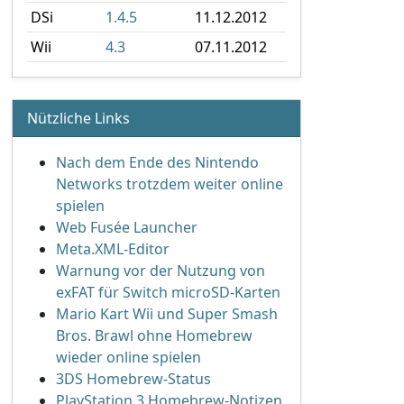
DSi
1.4.5
11.12.2012
Wii
4.3
07.11.2012
Nützliche Links
Nach dem Ende des Nintendo
Networks trotzdem weiter online
spielen
Web Fusée Launcher
Meta.XML-Editor
Warnung vor der Nutzung von
exFAT für Switch microSD-Karten
Mario Kart Wii und Super Smash
Bros. Brawl ohne Homebrew
wieder online spielen
3DS Homebrew-Status
PlayStation 3 Homebrew-Notizen