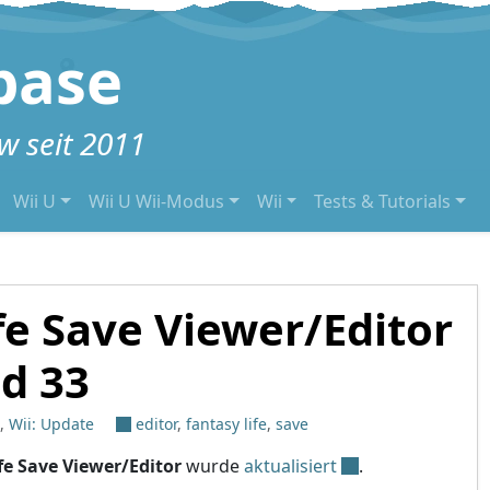
base
 seit 2011
Wii U
Wii U Wii-Modus
Wii
Tests & Tutorials
fe Save Viewer/Editor
ld 33
,
Wii: Update
editor
,
fantasy life
,
save
fe Save Viewer/Editor
wurde
aktualisiert
.