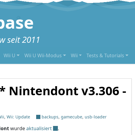
base
 seit 2011
Wii U
Wii U Wii-Modus
Wii
Tests & Tutorials
 Nintendont v3.306 -
ii
,
Wii: Update
backups
,
gamecube
,
usb-loader
dont
wurde
aktualisiert
.