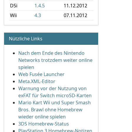
DSi
1.4.5
11.12.2012
Wii
4.3
07.11.2012
Nützliche Links
Nach dem Ende des Nintendo
Networks trotzdem weiter online
spielen
Web Fusée Launcher
Meta.XML-Editor
Warnung vor der Nutzung von
exFAT für Switch microSD-Karten
Mario Kart Wii und Super Smash
Bros. Brawl ohne Homebrew
wieder online spielen
3DS Homebrew-Status
PlayStation 3 Homebrew-Notizen