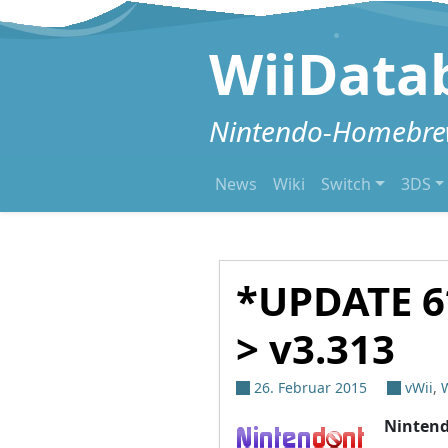
Zum Inhalt springen
WiiData
Nintendo-Homebrew
News
Wiki
Switch
3DS
*UPDATE 6*
> v3.313
26. Februar 2015
vWii
,
W
Ninten