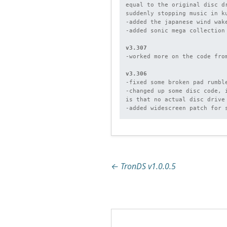
equal to the original disc d
suddenly stopping music in ku
-added the japanese wind wake
-added sonic mega collection
v3.307
-worked more on the code fro
v3.306
-fixed some broken pad rumbl
-changed up some disc code, 
is that no actual disc drive
-added widescreen patch for 
Beitragsnaviga
←
TronDS v1.0.0.5