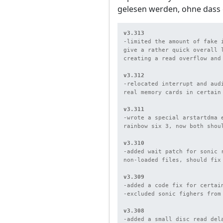
gelesen werden, ohne dass 
v3.313
-limited the amount of fake 
give a rather quick overall 
creating a read overflow and 
v3.312
-relocated interrupt and aud
real memory cards in certain 
v3.311
-wrote a special arstartdma 
rainbow six 3, now both shoul
v3.310
-added wait patch for sonic 
non-loaded files, should fix
v3.309
-added a code fix for certain
-excluded sonic fighers from 
v3.308
-added a small disc read del