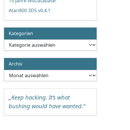
15 Jahre WiiDatabase!
Atari800 3DS v0.4.1
Kategorien
Kategorien
Archiv
Archiv
„Keep hacking. It’s what
bushing would have wanted.“