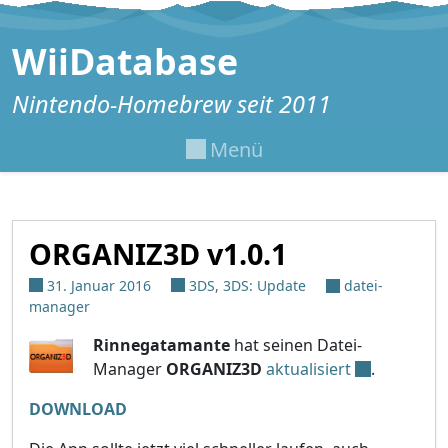
Zum Inhalt springen
WiiDatabase
Nintendo-Homebrew seit 2011
Menü
ORGANIZ3D v1.0.1
31. Januar 2016
3DS
,
3DS: Update
datei-
manager
Rinnegatamante
hat seinen Datei-
Manager
ORGANIZ3D
aktualisiert
.
DOWNLOAD