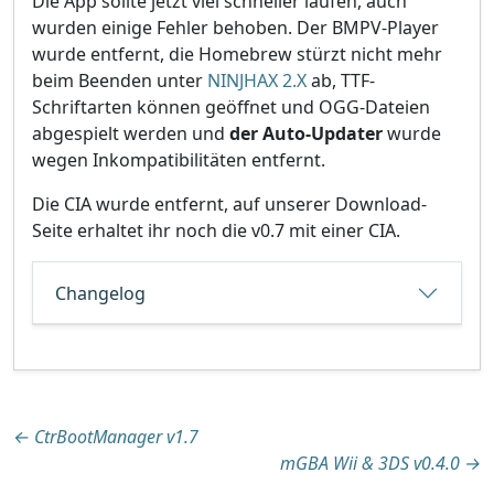
Die App sollte jetzt viel schneller laufen, auch
wurden einige Fehler behoben. Der BMPV-Player
wurde entfernt, die Homebrew stürzt nicht mehr
beim Beenden unter
NINJHAX 2.X
ab, TTF-
Schriftarten können geöffnet und OGG-Dateien
abgespielt werden und
der Auto-Updater
wurde
wegen Inkompatibilitäten entfernt.
Die CIA wurde entfernt, auf unserer Download-
Seite erhaltet ihr noch die v0.7 mit einer CIA.
Changelog
Beitragsnavigation
←
CtrBootManager v1.7
mGBA Wii & 3DS v0.4.0
→