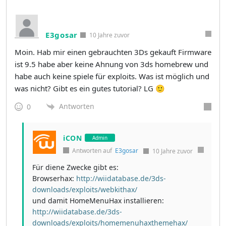
E3gosar
10 Jahre zuvor
Moin. Hab mir einen gebrauchten 3Ds gekauft Firmware
ist 9.5 habe aber keine Ahnung von 3ds homebrew und
habe auch keine spiele für exploits. Was ist möglich und
was nicht? Gibt es ein gutes tutorial? LG 🙂
Antworten
0
iCON
Admin
Antworten auf
E3gosar
10 Jahre zuvor
Für diene Zwecke gibt es:
Browserhax:
http://wiidatabase.de/3ds-
downloads/exploits/webkithax/
und damit HomeMenuHax installieren:
http://wiidatabase.de/3ds-
downloads/exploits/homemenuhaxthemehax/