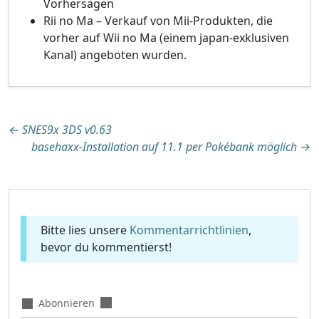
Vorhersagen
Rii no Ma – Verkauf von Mii-Produkten, die
vorher auf Wii no Ma (einem japan-exklusiven
Kanal) angeboten wurden.
Beitragsnavigation
←
SNES9x 3DS v0.63
basehaxx-Installation auf 11.1 per Pokébank möglich
→
Bitte lies unsere
Kommentarrichtlinien
,
bevor du kommentierst!
Abonnieren