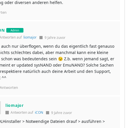
ng oder diversen anderen helfen.
rten
ON
Admin
Antworten auf
liomajor
9 Jahre zuvor
t auch nur überflogen, wenn du das eigentlich fast genauso
nichts schlechtes dabei, aber manchmal kann eine kleine
schon was bedeutendes sein 😉 Z.b. wenn jemand sagt, er
 meint er updated sysNAND oder EmuNAND? Solche Sachen
respektiere natürlich auch deine Arbeit und den Support,
t ^^
Antworten
liomajor
Antworten auf
iCON
9 Jahre zuvor
LHinstaller > Notwendige Dateien drauf > ausführen >