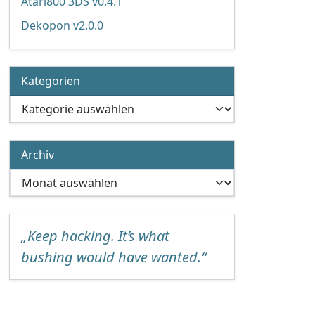
Atari800 3DS v0.4.1
Dekopon v2.0.0
Kategorien
Kategorien
Archiv
Archiv
„Keep hacking. It’s what
bushing would have wanted.“