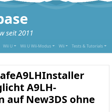
base
 seit 2011
Wii U
Wii U Wii-Modus
Wii
Tests & Tutorials
afeA9LHInstaller
licht A9LH-
on auf New3DS ohne