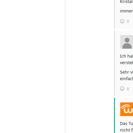
Krista
immer 
0
Ich ha
verste
Sehr v
einfac
0
Das Tu
nicht 