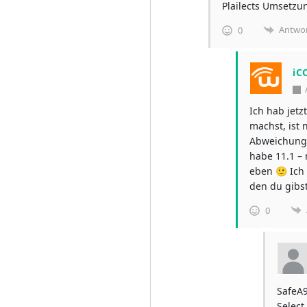
Plailects Umsetzu
Antwo
0
iC
Ich hab jetz
machst, ist 
Abweichung 
habe 11.1 –
eben 🙂 Ich 
den du gibs
0
SafeA9
Select