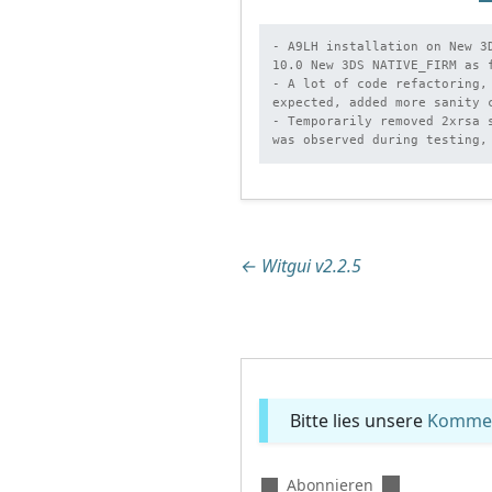
- A9LH installation on New 3
10.0 New 3DS NATIVE_FIRM as 
- A lot of code refactoring,
expected, added more sanity c
- Temporarily removed 2xrsa 
was observed during testing,
Beitragsnaviga
←
Witgui v2.2.5
Bitte lies unsere
Komment
Abonnieren