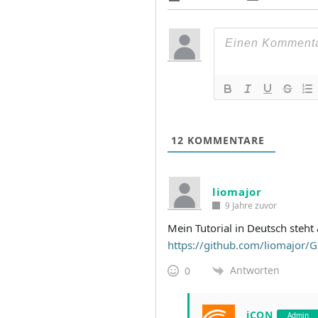
12
KOMMENTARE
liomajor
9 Jahre zuvor
Mein Tutorial in Deutsch steht 
https://github.com/liomajor/G
Antworten
0
iCON
Admin