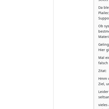
Da ble
Plaile
Suppor
Ob sys
bestmö
Materi
Geling
Hier g
Mal ei
falsch
Zitat:
Hmm vi
Ziel, 
Leider
seltsa
vieles