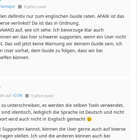
f
liomajor
9 Jahre zuvor
len definitiv nur zum englischen Guide raten. AFAIK ist das
erse verlinkst? Da ist das in Ordnung.
NAND auf, wie ich sehe. Ich bevorzuge klar auch
nnen wir das hier schwerer supporten, wenn ein User nicht
ist. Das soll jetzt keine Warnung vor deinem Guide sein, ich
ein User vorhat, dem Guide zu folgen, dass wir bei
helfen können.
r
ten auf
iCON
9 Jahre zuvor
t so unterschreiben, es werden die selben Tools verwendet,
e sind identisch, lediglich die Sprache ist Deutsch und nicht
port wird auch nicht in Englisch gemacht 😉
 Supporten kannst, können die User gerne auch auf boerse
 Fragen stellen. Ich und die anderen können auch bei