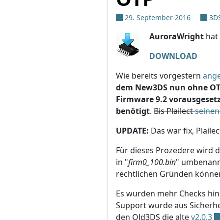
29. September 2016
3D
AuroraWright
hat 
DOWNLOAD
Wie bereits vorgestern
ang
dem New3DS nun ohne OT
Firmware 9.2 vorausgeset
benötigt
.
Bis Plailect
seinen
UPDATE:
Das war fix, Plaile
Für dieses Prozedere wird 
in "
firm0_100.bin
" umbenann
rechtlichen Gründen können 
Es wurden mehr Checks hinz
Support wurde aus Sicherhe
den Old3DS die alte
v2.0.3