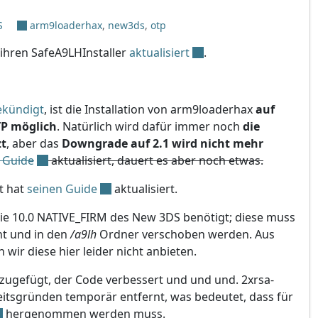
S
arm9loaderhax
,
new3ds
,
otp
ihren SafeA9LHInstaller
aktualisiert
.
ekündigt
, ist die Installation von arm9loaderhax
auf
P möglich
. Natürlich wird dafür immer noch
die
zt
, aber das
Downgrade auf 2.1 wird nicht mehr
 Guide
aktualisiert, dauert es aber noch etwas.
ct hat
seinen Guide
aktualisiert.
die 10.0 NATIVE_FIRM des New 3DS benötigt; diese muss
t und in den
/
a9lh
Ordner verschoben werden. Aus
wir diese hier leider nicht anbieten.
ugefügt, der Code verbessert und und und. 2xrsa-
itsgründen temporär entfernt, was bedeutet, dass für
hergenommen werden muss.