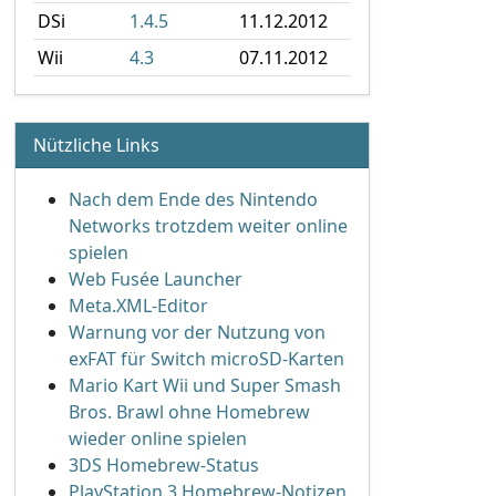
DSi
1.4.5
11.12.2012
Wii
4.3
07.11.2012
Nützliche Links
Nach dem Ende des Nintendo
Networks trotzdem weiter online
spielen
Web Fusée Launcher
Meta.XML-Editor
Warnung vor der Nutzung von
exFAT für Switch microSD-Karten
Mario Kart Wii und Super Smash
Bros. Brawl ohne Homebrew
wieder online spielen
3DS Homebrew-Status
PlayStation 3 Homebrew-Notizen