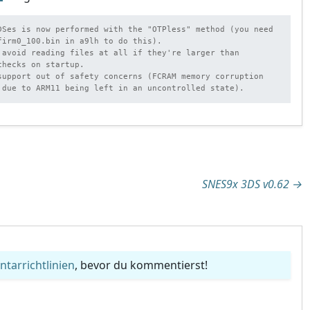
DSes is now performed with the "OTPless" method (you need 
firm0_100.bin in a9lh to do this).

 avoid reading files at all if they're larger than 
hecks on startup.

support out of safety concerns (FCRAM memory corruption 
 due to ARM11 being left in an uncontrolled state).
tion
SNES9x 3DS v0.62
→
arrichtlinien
, bevor du kommentierst!