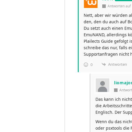
Antworten au
Nett, aber wir würden al
den, den du auch auf Bo
Du setzt auch einen Emu
EmuNAND, allerdings kö
Plailects Guide gefolgt 
schreibe das nur, falls 
Supportanfragen nicht 
Antworten
0
liomajo
Antwor
Das kann ich nich
die Arbeitsschritt
Englisch. Der Sup
Wenn du das nicht
oder psxtools die