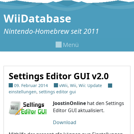
Zum Inhalt springen
WiiDatabase
Nintendo-Homebrew seit 2011
Menü
Settings Editor GUI v2.0
09. Februar 2014
vWii
,
Wii
,
Wii: Update
einstellungen
,
settings editor gui
JoostinOnline
hat den Settings
Editor GUI aktualisiert.
Download