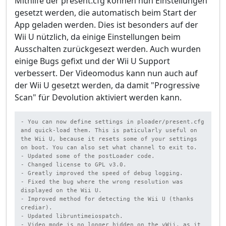
Mithilfe der present.cfg können nun Einstellungen
gesetzt werden, die automatisch beim Start der
App geladen werden. Dies ist besonders auf der
Wii U nützlich, da einige Einstellungen beim
Ausschalten zurückgesezt werden. Auch wurden
einige Bugs gefixt und der Wii U Support
verbessert. Der Videomodus kann nun auch auf
der Wii U gesetzt werden, da damit "Progressive
Scan" für Devolution aktiviert werden kann.
- You can now define settings in ploader/present.cfg 
and quick-load them. This is paticularly useful on 
the Wii U, because it resets some of your settings 
on boot. You can also set what channel to exit to.

- Updated some of the postLoader code.

- Changed license to GPL v3.0.

- Greatly improved the speed of debug logging.

- Fixed the bug where the wrong resolution was 
displayed on the Wii U.

- Improved method for detecting the Wii U (thanks 
crediar).

- Updated libruntimeiospatch.

- Video mode is no longer hidden on the vWii, as it 